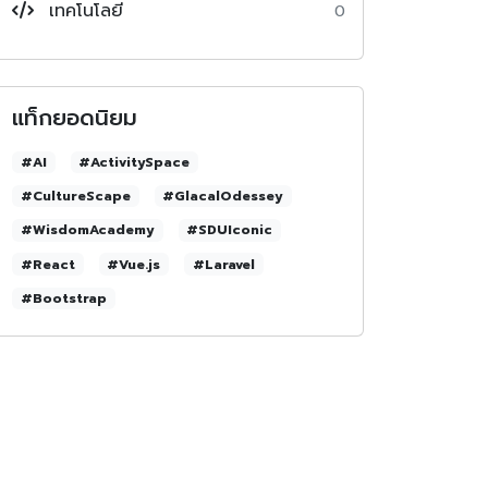
เทคโนโลยี
0
แท็กยอดนิยม
#AI
#ActivitySpace
#CultureScape
#GlacalOdessey
#WisdomAcademy
#SDUIconic
#React
#Vue.js
#Laravel
#Bootstrap