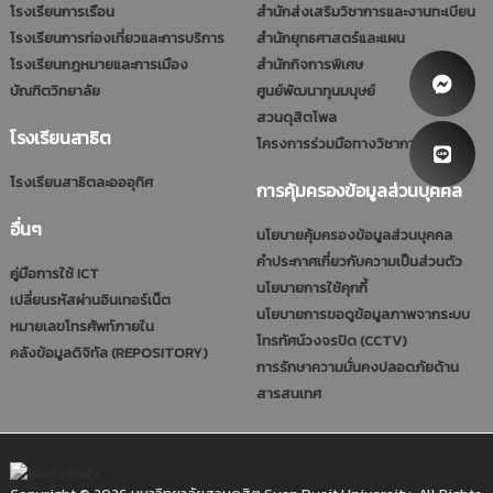
โรงเรียนการเรือน
สำนักส่งเสริมวิชาการและงานทะเบียน
โรงเรียนการท่องเที่ยวและการบริการ
สำนักยุทธศาสตร์และแผน
โรงเรียนกฎหมายและการเมือง
สำนักกิจการพิเศษ
บัณฑิตวิทยาลัย
ศูนย์พัฒนาทุนมนุษย์
สวนดุสิตโพล
โรงเรียนสาธิต
โครงการร่วมมือทางวิชาการ (รมป.)
โรงเรียนสาธิตละอออุทิศ
การคุ้มครองข้อมูลส่วนบุคคล
อื่นๆ
นโยบายคุ้มครองข้อมูลส่วนบุคคล
คำประกาศเกี่ยวกับความเป็นส่วนตัว
คู่มือการใช้ ICT
นโยบายการใช้คุกกี้
เปลี่ยนรหัสผ่านอินเทอร์เน็ต
นโยบายการขอดูข้อมูลภาพจากระบบ
หมายเลขโทรศัพท์ภายใน
โทรทัศน์วงจรปิด (CCTV)
คลังข้อมูลดิจิทัล (REPOSITORY)
การรักษาความมั่นคงปลอดภัยด้าน
สารสนเทศ