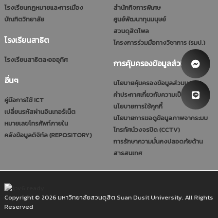
โรงเรียนกฎหมายและการเมือง
สำนักกิจการพิเศษ
บัณฑิตวิทยาลัย
ศูนย์พัฒนาทุนมนุษย์
สวนดุสิตโพล
โรงเรียนสาธิต
โครงการร่วมมือทางวิชาการ (รมป.)
โรงเรียนสาธิตละอออุทิศ
การคุ้มครองข้อมูลส่วนบุคคล
อื่นๆ
นโยบายคุ้มครองข้อมูลส่วนบุคคล
คำประกาศเกี่ยวกับความเป็นส่วนตัว
คู่มือการใช้ ICT
นโยบายการใช้คุกกี้
เปลี่ยนรหัสผ่านอินเทอร์เน็ต
นโยบายการขอดูข้อมูลภาพจากระบบ
หมายเลขโทรศัพท์ภายใน
โทรทัศน์วงจรปิด (CCTV)
คลังข้อมูลดิจิทัล (REPOSITORY)
การรักษาความมั่นคงปลอดภัยด้าน
สารสนเทศ
Copyright © 2026 มหาวิทยาลัยสวนดุสิต Suan Dusit University. All Rights
Reserved