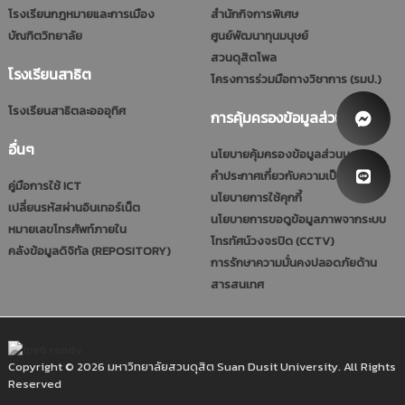
โรงเรียนกฎหมายและการเมือง
สำนักกิจการพิเศษ
บัณฑิตวิทยาลัย
ศูนย์พัฒนาทุนมนุษย์
สวนดุสิตโพล
โรงเรียนสาธิต
โครงการร่วมมือทางวิชาการ (รมป.)
โรงเรียนสาธิตละอออุทิศ
การคุ้มครองข้อมูลส่วนบุคคล
อื่นๆ
นโยบายคุ้มครองข้อมูลส่วนบุคคล
คำประกาศเกี่ยวกับความเป็นส่วนตัว
คู่มือการใช้ ICT
นโยบายการใช้คุกกี้
เปลี่ยนรหัสผ่านอินเทอร์เน็ต
นโยบายการขอดูข้อมูลภาพจากระบบ
หมายเลขโทรศัพท์ภายใน
โทรทัศน์วงจรปิด (CCTV)
คลังข้อมูลดิจิทัล (REPOSITORY)
การรักษาความมั่นคงปลอดภัยด้าน
สารสนเทศ
Copyright © 2026 มหาวิทยาลัยสวนดุสิต Suan Dusit University. All Rights
Reserved