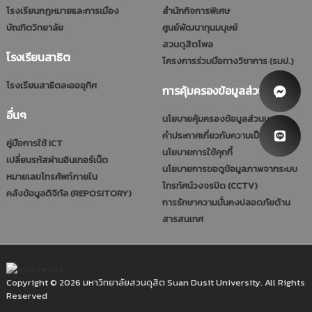
โรงเรียนกฎหมายและการเมือง
สำนักกิจการพิเศษ
บัณฑิตวิทยาลัย
ศูนย์พัฒนาทุนมนุษย์
สวนดุสิตโพล
โรงเรียนสาธิต
โครงการร่วมมือทางวิชาการ (รมป.)
โรงเรียนสาธิตละอออุทิศ
การคุ้มครองข้อมูลส่วนบุคคล
อื่นๆ
นโยบายคุ้มครองข้อมูลส่วนบุคคล
คำประกาศเกี่ยวกับความเป็นส่วนตัว
คู่มือการใช้ ICT
นโยบายการใช้คุกกี้
เปลี่ยนรหัสผ่านอินเทอร์เน็ต
นโยบายการขอดูข้อมูลภาพจากระบบ
หมายเลขโทรศัพท์ภายใน
โทรทัศน์วงจรปิด (CCTV)
คลังข้อมูลดิจิทัล (REPOSITORY)
การรักษาความมั่นคงปลอดภัยด้าน
สารสนเทศ
Copyright © 2026 มหาวิทยาลัยสวนดุสิต Suan Dusit University. All Rights
Reserved