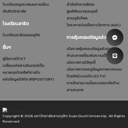
โรงเรียนกฎหมายและการเมือง
สำนักกิจการพิเศษ
บัณฑิตวิทยาลัย
ศูนย์พัฒนาทุนมนุษย์
สวนดุสิตโพล
โรงเรียนสาธิต
โครงการร่วมมือทางวิชาการ (รมป.)
โรงเรียนสาธิตละอออุทิศ
การคุ้มครองข้อมูลส่วนบุคคล
อื่นๆ
นโยบายคุ้มครองข้อมูลส่วนบุคคล
คำประกาศเกี่ยวกับความเป็นส่วนตัว
คู่มือการใช้ ICT
นโยบายการใช้คุกกี้
เปลี่ยนรหัสผ่านอินเทอร์เน็ต
นโยบายการขอดูข้อมูลภาพจากระบบ
หมายเลขโทรศัพท์ภายใน
โทรทัศน์วงจรปิด (CCTV)
คลังข้อมูลดิจิทัล (REPOSITORY)
การรักษาความมั่นคงปลอดภัยด้าน
สารสนเทศ
Copyright © 2026 มหาวิทยาลัยสวนดุสิต Suan Dusit University. All Rights
Reserved