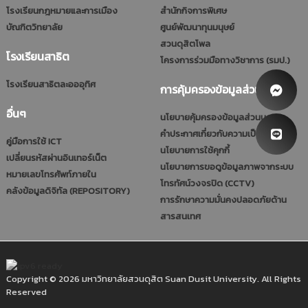
โรงเรียนกฎหมายและการเมือง
สำนักกิจการพิเศษ
บัณฑิตวิทยาลัย
ศูนย์พัฒนาทุนมนุษย์
สวนดุสิตโพล
โรงเรียนสาธิต
โครงการร่วมมือทางวิชาการ (รมป.)
โรงเรียนสาธิตละอออุทิศ
การคุ้มครองข้อมูลส่วนบุคคล
อื่นๆ
นโยบายคุ้มครองข้อมูลส่วนบุคคล
คำประกาศเกี่ยวกับความเป็นส่วนตัว
คู่มือการใช้ ICT
นโยบายการใช้คุกกี้
เปลี่ยนรหัสผ่านอินเทอร์เน็ต
นโยบายการขอดูข้อมูลภาพจากระบบ
หมายเลขโทรศัพท์ภายใน
โทรทัศน์วงจรปิด (CCTV)
คลังข้อมูลดิจิทัล (REPOSITORY)
การรักษาความมั่นคงปลอดภัยด้าน
สารสนเทศ
Copyright © 2026 มหาวิทยาลัยสวนดุสิต Suan Dusit University. All Rights
Reserved