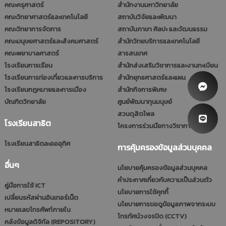
คณะครุศาสตร์
สำนักงานมหาวิทยาลัย
คณะวิทยาศาสตร์และเทคโนโลยี
สถาบันวิจัยและพัฒนา
คณะวิทยาการจัดการ
สถาบันภาษา ศิลปะ และวัฒนธรรม
คณะมนุษยศาสตร์และสังคมศาสตร์
สำนักวิทยบริการและเทคโนโลยี
คณะพยาบาลศาสตร์
สารสนเทศ
โรงเรียนการเรือน
สำนักส่งเสริมวิชาการและงานทะเบียน
โรงเรียนการท่องเที่ยวและการบริการ
สำนักยุทธศาสตร์และแผน
โรงเรียนกฎหมายและการเมือง
สำนักกิจการพิเศษ
บัณฑิตวิทยาลัย
ศูนย์พัฒนาทุนมนุษย์
สวนดุสิตโพล
โรงเรียนสาธิต
โครงการร่วมมือทางวิชาการ (รมป.)
โรงเรียนสาธิตละอออุทิศ
การคุ้มครองข้อมูลส่วนบุคคล
อื่นๆ
นโยบายคุ้มครองข้อมูลส่วนบุคคล
คำประกาศเกี่ยวกับความเป็นส่วนตัว
คู่มือการใช้ ICT
นโยบายการใช้คุกกี้
เปลี่ยนรหัสผ่านอินเทอร์เน็ต
นโยบายการขอดูข้อมูลภาพจากระบบ
หมายเลขโทรศัพท์ภายใน
โทรทัศน์วงจรปิด (CCTV)
คลังข้อมูลดิจิทัล (REPOSITORY)