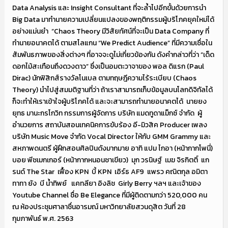
Data Analysis และ Insight Consultant ที่จะล้ำไปอีกขั้นด้วยการนำ
Big Data มาทำนายความเปลี่ยนแปลงของพฤติกรรมผู้บริโภคยุคใหม่ได้
อย่างแม่นยำ “Chaos Theory มีวิสัยทัศน์ที่จะเป็น Data Company ที่
ทำนายอนาคตได้ ตามสโลแกน “We Predict Audience” ที่มีความเชื่อใน
สัมพันธภาพของสิ่งต่างๆ ที่อาจจะดูไม่เกี่ยวข้องกัน ดังคำกล่าวที่ว่า “เด็ด
ดอกไม้สะเทือนถึงดวงดาว” ซึ่งเป็นอมตะวาจาของ พอล ดิแรก (Paul
Dirac) นักฟิสิกส์รางวัลโนเบล ตามทฤษฎีความไร้ระเบียบ (Chaos
Theory) นำไปสู่สมมติฐานที่ว่า ถ้าเราสามารถเก็บข้อมูลบนโลกดิจิทัลได้
ก็จะทำให้เราเข้าใจผู้บริโภคได้ และจะสามารถทำนายอนาคตได้ นายยง
ยุทธ มานะกรโกวิท กรรมการผู้จัดการ บริษัท แมดทูดาแม็กซ์ จำกัด ผู้
อำนวยการ สถาบันสอนเทคนิคการขับร้อง อี-มิวสิค Producer เพลง
บริษัท Music Move จำกัด Vocal Director ให้กับ GMM Grammy และ
สหภาพดนตรี ผู้ฝึกสอนศิลปินดังมากมาย อาทิ แปม ไกอา (หน้ากากโพนี่)
บอย พีชเมกเกอร์ (หน้ากากหนอนชาเขียว) มุก วรนิษฐ์ เมฆ จิรกิตติ์ แก
รนด์ The Star เฟื้อง KPN บี้ KPN เอิร์ธ AF9 แพรว คณิตกุล อมิตา
ทาทา ยัง บี น้ำทิพย์ แคทลียา อิงลิช Girly Berry ฯลฯ และเจ้าของ
Youtube Channel ชื่อ Be Elegance ที่มีผู้ติดตามกว่า 520,000 คน
ณ ห้องประชุมศาลาชื่นอารมณ์ มหาวิทยาลัยสวนดุสิต วันที่ 28
กุมภาพันธ์ พ.ศ. 2563