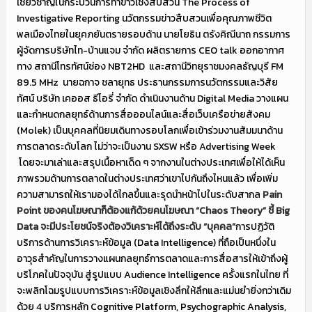
เชี่ยวชาญในกระบวนการทำข่าวเชิงสืบสวน The Process of
Investigative Reporting นวัตกรรมข่าวสืบสวนเพื่อคุณภาพชีวิต
พลเมืองไทยในยุคภยันตรายรอบด้าน นายโยธิน ตรังคิณีนาถ กรรมการ
ผู้จัดการบริษัทไท-บ้านแจม จำกัด ผลิตรายการ CEO talk ออกอากาศ
ทาง สถานีโทรทัศน์ช่อง NBT2HD และสถานีวิทยุราชมงคลธัญบุรี FM
89.5 MHz นายฉกาจ ชลายุทธ ประธานกรรมการนวัตกรรมและวิสัย
ทัศน์ บริษัท เคออส ธีโอรี่ จำกัด ดำเนินงานด้าน Digital Media วางแผน
และกำหนดกลยุทธ์ด้านการสื่อออนไลน์และสื่อเว็บเครือข่ายสังคม
(Molek) เป็นบุคคลที่นิยมเดินทางรอบโลกเพื่อเข้าร่วมงานสัมมนาด้าน
การตลาดระดับโลก ไม่ว่าจะเป็นงาน SXSW หรือ Advertising Week
โดยจะมาเล่าและสรุปเนื้อหาเด็ด ๆ จากงานในต่างประเทศเพื่อให้ได้เห็น
ภาพรวมด้านการตลาดในต่างประเทศว่าเขาไปกันถึงไหนแล้ว เพื่อเพิ่ม
ความสามารถให้เรามองได้ไกลขึ้นและรุดนำหน้าไปในระดับสากล
Pain
Point ของคนโฆษณาก็ต้องแก้ด้วยคนโฆษณา “Chaos Theory” ชี้ Big
Data จะมีประโยชน์จริงต้องวิเคราะห์ได้ถึงระดับ “บุคคล”
การปฏิวัติ
บริการด้านการวิเคราะห์ข้อมูล (Data Intelligence) ที่ถือเป็นหนึ่งใน
อาวุธสำคัญในการวางแผนกลยุทธ์การตลาดและการสื่อสารให้เข้าถึงผู้
บริโภคในปัจจุบัน สู่รูปแบบ Audience Intelligence ครั้งแรกในไทย ที่
จะพลิกโฉมรูปแบบการวิเคราะห์ข้อมูลเชิงลึกให้ลึกและแม่นยำยิ่งกว่าเดิม
ด้วย 4 บริการหลัก Cognitive Platform, Psychographic Analysis,