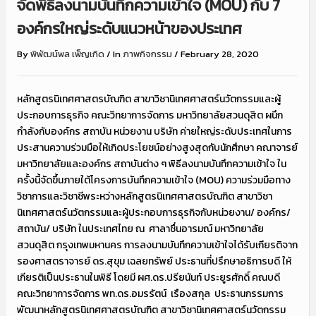
จัดพิธีลงนามบันทึกความเข้าใจ (MOU) กับ 7
องค์กรใหญ่ระดับแนวหน้าของประเทศ
By
พิพัฒน์พล เพ็ญเกิด
/
In
ภาพกิจกรรม
/
February 28, 2020
หลักสูตรนิเทศศาสตรบัณฑิต สาขาวิชานิเทศศาสตร์นวัตกรรมและผู้
ประกอบการธุรกิจ คณะวิทยาการจัดการ มหาวิทยาลัยสวนดุสิต ผนึก
กำลังกับองค์กร สถาบัน หน่วยงาน บริษัท ค่ายใหญ่ระดับประเทศในการ
ประสานความร่วมมือให้เกิดประโยชน์อย่างสูงสุดกับนักศึกษา คณาจารย์
มหาวิทยาลัยและองค์กร สถาบันต่าง ๆ พิธีลงนามบันทึกความเข้าใจ ใน
ครั้งนี้จัดขึ้นภายใต้โครงการบันทึกความเข้าใจ (MOU) ความร่วมมือทาง
วิชาการและวิชาชีพระหว่างหลักสูตรนิเทศศาสตรบัณฑิต สาขาวิชา
นิเทศศาสตร์นวัตกรรมและผู้ประกอบการธุรกิจกับหน่วยงาน/ องค์กร/
สถาบัน/ บริษัท ในประเทศไทย ณ ศาลาชื่นอารมณ์ มหาวิทยาลัย
สวนดุสิต กรุงเทพมหานคร การลงนามบันทึกความเข้าใจได้รับเกียรติจาก
รองศาสตราจารย์ ดร.สุขุม เฉลยทรัพย์ ประธานที่ปรึกษาอธิการบดี ให้
เกียรติเป็นประธานในพิธี โดยมี ผศ.ดร.ปรียนันท์ ประยูรศักดิ์ คณบดี
คณะวิทยาการจัดการ พท.ดร.อมรรัตน์ เรืองสกุล ประธานกรรมการ
พัฒนาหลักสูตรนิเทศศาสตรบัณฑิต สาขาวิชานิเทศศาสตร์นวัตกรรม