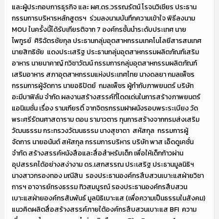
และผู้ประกอบการธุรกิจ และ ผศ.ดร.วรรณรัตน์ โรจนวิเชียร ประธาน
กรรมการบริหารหลักสูตรฯ ร่วมลงนามบันทึกความเข้าใจ พิธีลงนาม
MOU ในครั้งนี้ได้รับเกียรติจาก 7 องค์กรชั้นนำระดับประเทศ นาย
ไพฑูรย์ ศิริฉัตรชัยกุล ประธานกลุ่มอุตสาหกรรมเทคโนโลยีสารสนเทศ
นายสิทธิชัย แดงประเสริฐ ประธานกลุ่มอุตสาหกรรมผลิตภัณฑ์เสริม
อาหาร นายนาคาญ์ ทวิชาวัฒน์ กรรมการกลุ่มอุตสาหกรรมผลิตภัณฑ์
เสริมอาหาร สภาอุตสาหกรรมแห่งประเทศไทย นางดลยา กมลเพ็ชร
กรรมการผู้จัดการ นายอธิปัตย์ กมลเพ็ชร ผู้กำกับภาพยนตร์ บริษัท
อะมีบาฟิล์ม จำกัด ผลงานสร้างสรรค์ที่โดดเด่นในการสร้างภาพยนตร์
แอนิเมชั่น เรื่อง รามเกียรติ์ จากจิตรกรรมฝาผนังรอบพระระเบียง วัด
พระศรีรัตนศาสดาราม ตอน รามาวตาร ทุนการสร้างจากกรมส่งเสริม
วัฒนธรรม กระทรวงวัฒนธรรม นางสุชาดา สหัสกุล กรรมการผู้
จัดการ นายอนันต์ สหัสกุล กรรมการบริหาร บริษัท พาส เอ็ดดูเคชั่น
จำกัด สร้างสรรค์หนังสือและสื่อสำหรับเด็ก เพื่อให้เด็กก้าวผ่าน
อุปสรรคได้อย่างสง่างาม ดร.เสกสรรณ ประเสริฐ ประธานมูลนิธิฯ
นางสาวกรองทอง มณีสิน รองประธานองค์กรสืบสวนเบาะแสฝ่ายวิชา
การฯ อาจารย์ทรงธรรม ทิวสมบูรณ์ รองประธานองค์กรสืบสวน
เบาะแสฝ่ายองค์กรสัมพันธ์ มูลนิธิเบาะแส (เพื่อความเป็นธรรมในสังคม)
แนวคิดผลิตสื่อสร้างสรรค์ภายใต้องค์กรสืบสวนเบาะแส BFI ความ