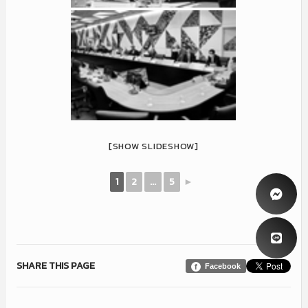
[SHOW SLIDESHOW]
1
2
...
5
►
SHARE THIS PAGE
Facebook