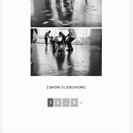
[SHOW SLIDESHOW]
1
2
...
9
►