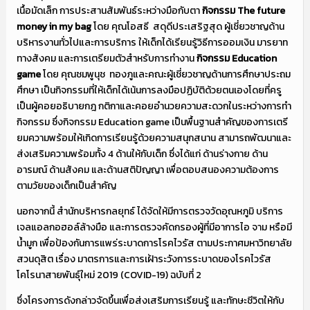
เนื้อมัดเล็ก การประสานสัมพันธ์ระหว่างมือกับตา
กิจกรรม
The future
money in my bag
โดย คุณโอสธี สดุดีประเสริฐสุด ผู้เชี่ยวชาญด้าน
บริหารงานทั่วไปและการบริการ ให้เด็กได้เรียนรู้วิธีการออมเงิน มารยาท
ทางสังคม และการเตรียมตัวสำหรับการทำงาน
กิจกรรม
Education
game
โดย คุณชมพูนุช ทองภูและคณะผู้เชี่ยวชาญด้านการศึกษาประถม
ศึกษา เป็นกิจกรรมที่ให้เด็กได้เน้นการลงมือปฏิบัติด้วยตนเองโดยที่ครู
เป็นผู้คอยอธิบายกฎ กติกาและคอยอำนวยความสะดวกในระหว่างการทำ
กิจกรรม ซึ่งกิจกรรม Education game เป็นพื้นฐานสำคัญของการเตรี
ยมความพร้อมให้เกิดการเรียนรู้ด้วยความสนุกสนาน สามารถพัฒนาและ
ส่งเสริมความพร้อมทั้ง 4 ด้านให้กับเด็ก ซึ่งได้แก่ ด้านร่างกาย ด้าน
อารมณ์ ด้านสังคม และด้านสติปัญญา เพื่อตอบสนองความต้องการ
ตามวัยของเด็กเป็นสำคัญ
นอกจากนี้ สำนักบริหารกลยุทธ์ ได้จัดให้มีการตรวจวัดอุณหภูมิ บริการ
เจลแอลกอฮอล์ล้างมือ และการตรวจคัดกรองผู้ที่มีอาการไอ จาม หรือมี
น้ำมูก เพื่อป้องกันการแพร่ระบาดการโรคไวรัส ตามประกาศมหาวิทยาลัย
สวนดุสิต เรื่อง มาตรการและการเฝ้าระวังการระบาดของโรคไวรัส
โคโรนาสายพันธุ์ใหม่ 2019 (COVID-19) ฉบับที่ 2
ซึ่งโครงการดังกล่าวจัดขึ้นเพื่อส่งเสริมการเรียนรู้ และทักษะชีวิตให้กับ