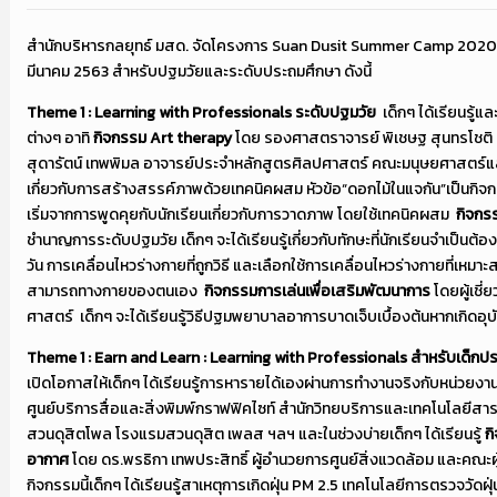
สำนักบริหารกลยุทธ์ มสด. จัดโครงการ Suan Dusit Summer Camp 2020 (ก
มีนาคม 2563 สำหรับปฐมวัยและระดับประถมศึกษา ดังนี้
Theme 1 : Learning with Professionals ระดับปฐมวัย
เด็กๆ ได้เรียนรู้แ
ต่างๆ อาทิ
กิจกรรม
Art therapy
โดย รองศาสตราจารย์ พิเชษฐ สุนทรโชติ แ
สุดารัตน์ เทพพิมล อาจารย์ประจำหลักสูตรศิลปศาสตร์ คณะมนุษยศาสตร์และส
เกี่ยวกับการสร้างสรรค์ภาพด้วยเทคนิคผสม หัวข้อ“ดอกไม้ในแจกัน”เป็นกิจ
เริ่มจากการพูดคุยกับนักเรียนเกี่ยวกับการวาดภาพ โดยใช้เทคนิคผสม
กิจก
ชำนาญการระดับปฐมวัย เด็กๆ จะได้เรียนรู้เกี่ยวกับทักษะที่นักเรียนจำเป็นต้
วัน การเคลื่อนไหวร่างกายที่ถูกวิธี และเลือกใช้การเคลื่อนไหวร่างกายที่เ
สามารถทางกายของตนเอง
กิจกรรมการเล่นเพื่อเสริมพัฒนาการ
โดยผู้เช
ศาสตร์ เด็กๆ จะได้เรียนรู้วิธีปฐมพยาบาลอาการบาดเจ็บเบื้องต้นหากเกิดอุบั
Theme 1 : Earn and Learn : Learning with Professionals สำหรับเด็กป
เปิดโอกาสให้เด็กๆ ได้เรียนรู้การหารายได้เองผ่านการทำงานจริงกับหน่วยงา
ศูนย์บริการสื่อและสิ่งพิมพ์กราฟฟิคไซท์ สำนักวิทยบริการและเทคโนโลยีส
สวนดุสิตโพล โรงแรมสวนดุสิต เพลส ฯลฯ และในช่วงบ่ายเด็กๆ ได้เรียนรู้
ก
อากาศ
โดย ดร.พรธิกา เทพประสิทธิ์ ผู้อำนวยการศูนย์สิ่งแวดล้อม และคณะผู
กิจกรรมนี้เด็กๆ ได้เรียนรู้สาเหตุการเกิดฝุ่น PM 2.5 เทคโนโลยีการตรวจวัดฝุ