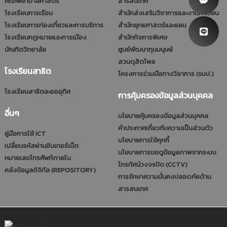
คณะพยาบาลศาสตร์
สารสนเทศ
โรงเรียนการเรือน
สำนักส่งเสริมวิชาการและงานทะเบียน
โรงเรียนการท่องเที่ยวและการบริการ
สำนักยุทธศาสตร์และแผน
โรงเรียนกฎหมายและการเมือง
สำนักกิจการพิเศษ
บัณฑิตวิทยาลัย
ศูนย์พัฒนาทุนมนุษย์
สวนดุสิตโพล
โรงเรียนสาธิต
โครงการร่วมมือทางวิชาการ (รมป.)
โรงเรียนสาธิตละอออุทิศ
การคุ้มครองข้อมูลส่วนบุคคล
อื่นๆ
นโยบายคุ้มครองข้อมูลส่วนบุคคล
คำประกาศเกี่ยวกับความเป็นส่วนตัว
คู่มือการใช้ ICT
นโยบายการใช้คุกกี้
เปลี่ยนรหัสผ่านอินเทอร์เน็ต
นโยบายการขอดูข้อมูลภาพจากระบบ
หมายเลขโทรศัพท์ภายใน
โทรทัศน์วงจรปิด (CCTV)
คลังข้อมูลดิจิทัล (REPOSITORY)
การรักษาความมั่นคงปลอดภัยด้าน
สารสนเทศ