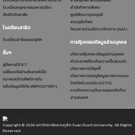
โรงเรียนการท่องเที่ยวและการบริการ
สำนักยุทธศาสตร์และแผน
โรงเรียนกฎหมายและการเมือง
สำนักกิจการพิเศษ
บัณฑิตวิทยาลัย
ศูนย์พัฒนาทุนมนุษย์
สวนดุสิตโพล
โรงเรียนสาธิต
โครงการร่วมมือทางวิชาการ (รมป.)
โรงเรียนสาธิตละอออุทิศ
การคุ้มครองข้อมูลส่วนบุคคล
อื่นๆ
นโยบายคุ้มครองข้อมูลส่วนบุคคล
คำประกาศเกี่ยวกับความเป็นส่วนตัว
คู่มือการใช้ ICT
นโยบายการใช้คุกกี้
เปลี่ยนรหัสผ่านอินเทอร์เน็ต
นโยบายการขอดูข้อมูลภาพจากระบบ
หมายเลขโทรศัพท์ภายใน
โทรทัศน์วงจรปิด (CCTV)
คลังข้อมูลดิจิทัล (REPOSITORY)
การรักษาความมั่นคงปลอดภัยด้าน
สารสนเทศ
Copyright © 2026 มหาวิทยาลัยสวนดุสิต Suan Dusit University. All Rights
Reserved