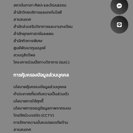
สถาบันภาษา ศิลปะ และวัฒนธรรม
สำนักวิทยบริการและเทคโนโลยี
สารสนเทศ
สำนักส่งเสริมวิชาการและงานทะเบียน
สำนักยุทธศาสตร์และแผน
สำนักกิจการพิเศษ
ศูนย์พัฒนาทุนมนุษย์
สวนดุสิตโพล
โครงการร่วมมือทางวิชาการ (รมป.)
การคุ้มครองข้อมูลส่วนบุคคล
นโยบายคุ้มครองข้อมูลส่วนบุคคล
คำประกาศเกี่ยวกับความเป็นส่วนตัว
นโยบายการใช้คุกกี้
นโยบายการขอดูข้อมูลภาพจากระบบ
โทรทัศน์วงจรปิด (CCTV)
การรักษาความมั่นคงปลอดภัยด้าน
สารสนเทศ