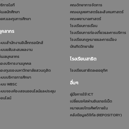
ริการไอที
คณะวิทยาการจัดการ
ีเมลนักศึกษา
คณะมนุษยศาสตร์และสังคมศาสตร์
ยศ.และทุนการศึกษา
คณะพยาบาลศาสตร์
โรงเรียนการเรือน
บุคลากร
โรงเรียนการท่องเที่ยวและการบริการ
โรงเรียนกฎหมายและการเมือง
ะบบสำนักงานอิเล็กทรอนิกส์
บัณฑิตวิทยาลัย
ระบบแฟ้มสะสมผลงาน
ีเมลบุคลากร
โรงเรียนสาธิต
กองบริหารงานบุคคล
กองทุนของมหาวิทยาลัยสวนดุสิต
โรงเรียนสาธิตละอออุทิศ
ะบบบริหารการศึกษา
อื่นๆ
ระบบ WBSC
ระบบจองห้องสอนออนไลน์และประชุม
คู่มือการใช้ ICT
ออนไลน์
เปลี่ยนรหัสผ่านอินเทอร์เน็ต
หมายเลขโทรศัพท์ภายใน
คลังข้อมูลดิจิทัล (REPOSITORY)