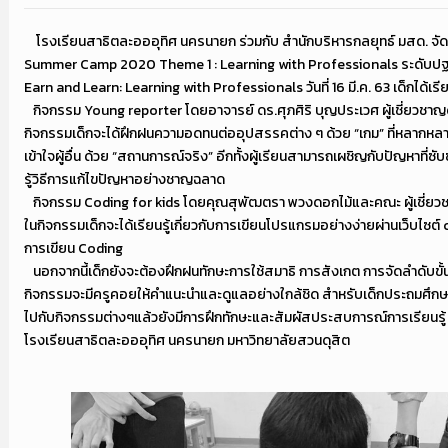
โรงเรียนสาธิตละอออุทิศ นครนายก ร่วมกับ สำนักบริหารกลยุทธ์ มสด. จั
Summer Camp 2020 Theme 1 : Learning with Professionals ระดับปฐ
Earn and Learn: Learning with Professionals วันที่ 16 มี.ค. 63 เด็กได้เรียน
กิจกรรม Young reporter โดยอาจารย์ ดร.ศุภศิริ บุญประเวศ ผู้เชี่ยวชา
กิจกรรมเด็กจะได้ฝึกฝนความอดทนต่ออุปสรรคต่าง ๆ ด้วย “เกม” ที่หลากหล
เข้าใจผู้อื่น ด้วย “สถานการณ์จริง” อีกทั้งผู้เรียนสามารถเผชิญกับปัญหาที่ซั
รู้วิธีการแก้ไขปัญหาอย่างชาญฉลาด
กิจกรรม Coding for kids โดยคุณสุพัฒตรา พวงดอกไม้และคณะ ผู้เชี่ย
ในกิจกรรมเด็กจะได้เรียนรู้เกี่ยวกับการเขียนโปรแกรมอย่างง่ายผ่านเว็บไซต์ 
การเขียน Coding
นอกจากนี้เด็กยังจะต้องฝึกฝนทักษะการใช้สมาธิ การสังเกต การจัดลำดับขั้
กิจกรรมจะมีครูคอยให้คำแนะนำและดูแลอย่างใกล้ชิด สำหรับเด็กประถมศึกษ
ไปกับกิจกรรมต่างๆแล้วยังมีการฝึกทักษะและสัมผัสประสบการณ์การเรียนรู
โรงเรียนสาธิตละอออุทิศ นครนายก มหาวิทยาลัยสวนดุสิต