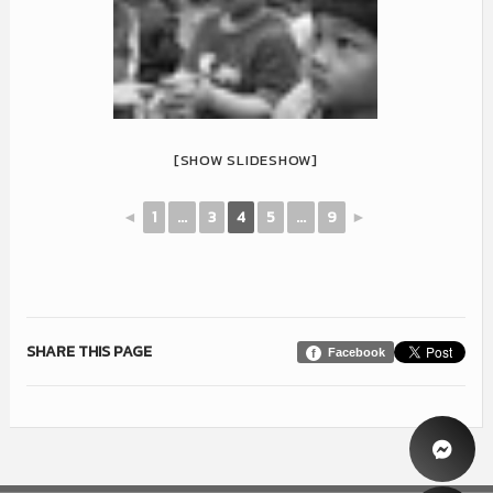
[SHOW SLIDESHOW]
◄
1
...
3
4
5
...
9
►
SHARE THIS PAGE
Facebook