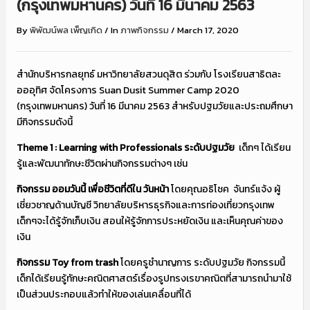
(กรุงเทพมหานคร) วันที่ 16 มีนาคม 2563
By
พิพัฒน์พล เพ็ญเกิด
/
In
ภาพกิจกรรม
/
March 17, 2020
สำนักบริหารกลยุทธ์ มหาวิทยาลัยสวนดุสิต ร่วมกับ โรงเรียนสาธิตละ
อออุทิศ จัดโครงการ Suan Dusit Summer Camp 2020
(กรุงเทพมหานคร) วันที่ 16 มีนาคม 2563 สำหรับปฐมวัยและประถมศึกษา
มีกิจกรรมดังนี้
Theme 1 : Learning with Professionals ระดับปฐมวัย
เด็กๆ ได้เรียน
รู้และพัฒนาทักษะชีวิตผ่านกิจกรรมต่างๆ เช่น
กิจกรรม ออมวันนี้ เพื่อชีวิตที่ดีใน วันหน้า
โดยคุณอธิโชค จันทร์แจ้ง ผู้
เชี่ยวชาญด้านบัญชี วิทยาลัยบริหารธุรกิจและการท่องเที่ยวกรุงเทพ
เด็กๆจะได้รู้จักเก็บเงิน สอนให้รู้จักการประหยัดเงิน และเห็นคุณค่าของ
เงิน
กิจกรรม
Toy from trash
โดยครูชำนาญการ ระดับปฐมวัย กิจกรรมนี้
เด็กได้เรียนรู้ทักษะคณิตศาสตร์เรื่องรูปทรงเรขาคณิตที่สามารถนำมาใช้
เป็นส่วนประกอบแล้วทำให้ของเล่นเคลื่อนที่ได้