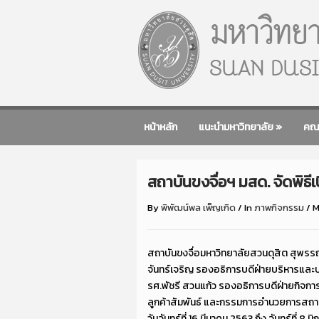
หน้าหลัก
แนะนำมหาวิทยาลัย
»
คณ
สถาบันขงจื่อฯ มสด. จัดพิ
By
พิพัฒน์พล เพ็ญเกิด
/
In
ภาพกิจกรรม
/
M
สถาบันขงจื่อมหาวิทยาลัยสวนดุสิต สุพรร
จันทร์เจริญ รองอธิการบดีฝ่ายบริหารแล
รศ.พัชรี สวนแก้ว รองอธิการบดีฝ่ายกิจ
ลูกค้าสัมพันธ์ และกรรมการอำนวยการสถาบ
วันจันทร์ที่ 16 มีนาคม 2563 ถึง จันทร์ที่