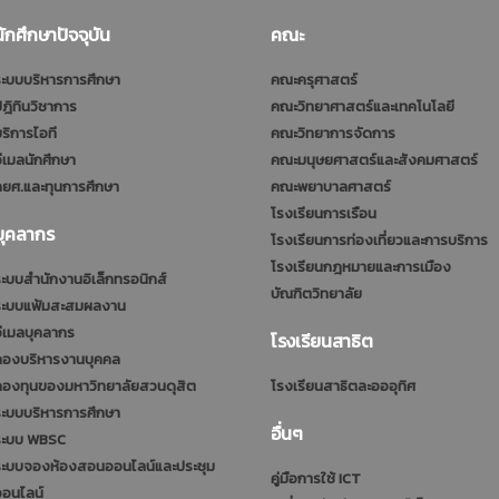
นักศึกษาปัจจุบัน
คณะ
ะบบบริหารการศึกษา
คณะครุศาสตร์
ฎิทินวิชาการ
คณะวิทยาศาสตร์และเทคโนโลยี
ริการไอที
คณะวิทยาการจัดการ
ีเมลนักศึกษา
คณะมนุษยศาสตร์และสังคมศาสตร์
ยศ.และทุนการศึกษา
คณะพยาบาลศาสตร์
โรงเรียนการเรือน
บุคลากร
โรงเรียนการท่องเที่ยวและการบริการ
โรงเรียนกฎหมายและการเมือง
ะบบสำนักงานอิเล็กทรอนิกส์
บัณฑิตวิทยาลัย
ระบบแฟ้มสะสมผลงาน
ีเมลบุคลากร
โรงเรียนสาธิต
กองบริหารงานบุคคล
กองทุนของมหาวิทยาลัยสวนดุสิต
โรงเรียนสาธิตละอออุทิศ
ะบบบริหารการศึกษา
อื่นๆ
ระบบ WBSC
ระบบจองห้องสอนออนไลน์และประชุม
คู่มือการใช้ ICT
ออนไลน์