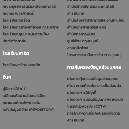
คณะมนุษยศาสตร์และสังคมศาสตร์
สำนักวิทยบริการและเทคโนโลยี
คณะพยาบาลศาสตร์
สารสนเทศ
โรงเรียนการเรือน
สำนักส่งเสริมวิชาการและงานทะเบียน
โรงเรียนการท่องเที่ยวและการบริการ
สำนักยุทธศาสตร์และแผน
โรงเรียนกฎหมายและการเมือง
สำนักกิจการพิเศษ
บัณฑิตวิทยาลัย
ศูนย์พัฒนาทุนมนุษย์
สวนดุสิตโพล
โรงเรียนสาธิต
โครงการร่วมมือทางวิชาการ (รมป.)
โรงเรียนสาธิตละอออุทิศ
การคุ้มครองข้อมูลส่วนบุคคล
อื่นๆ
นโยบายคุ้มครองข้อมูลส่วนบุคคล
คำประกาศเกี่ยวกับความเป็นส่วนตัว
คู่มือการใช้ ICT
นโยบายการใช้คุกกี้
เปลี่ยนรหัสผ่านอินเทอร์เน็ต
นโยบายการขอดูข้อมูลภาพจากระบบ
หมายเลขโทรศัพท์ภายใน
โทรทัศน์วงจรปิด (CCTV)
คลังข้อมูลดิจิทัล (REPOSITORY)
การรักษาความมั่นคงปลอดภัยด้าน
สารสนเทศ