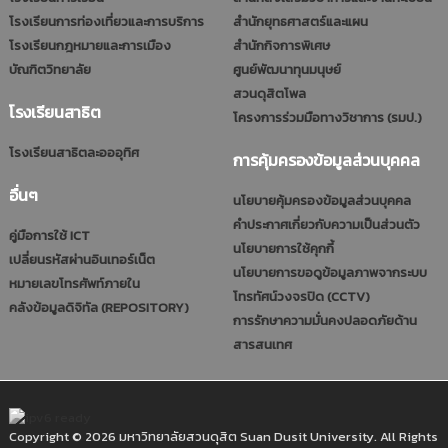
โรงเรียนการท่องเที่ยวและการบริการ
สำนักยุทธศาสตร์และแผน
โรงเรียนกฎหมายและการเมือง
สำนักกิจการพิเศษ
บัณฑิตวิทยาลัย
ศูนย์พัฒนาทุนมนุษย์
สวนดุสิตโพล
โรงเรียนสาธิต
โครงการร่วมมือทางวิชาการ (รมป.)
โรงเรียนสาธิตละอออุทิศ
การคุ้มครองข้อมูลส่วนบุคคล
อื่นๆ
นโยบายคุ้มครองข้อมูลส่วนบุคคล
คำประกาศเกี่ยวกับความเป็นส่วนตัว
คู่มือการใช้ ICT
นโยบายการใช้คุกกี้
เปลี่ยนรหัสผ่านอินเทอร์เน็ต
นโยบายการขอดูข้อมูลภาพจากระบบ
หมายเลขโทรศัพท์ภายใน
โทรทัศน์วงจรปิด (CCTV)
คลังข้อมูลดิจิทัล (REPOSITORY)
การรักษาความมั่นคงปลอดภัยด้าน
สารสนเทศ
Copyright © 2026 มหาวิทยาลัยสวนดุสิต Suan Dusit University. All Rights