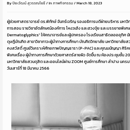
By
ปิยะวัฒน์ สุวรรณโยธี
/
In
ภาพกิจกรรม
/
March 18, 2023
ผู้ช่วยศาสตราจารย์ ดร.พิทักษ์ จันทร์เจริญ รองอธิการบดีฝ่ายบริหาร มหาว
การสอน รายวิชาอัตลักษณ์องค์การ โหงวเฮ้ง และฮวงจุ้ย และบรรยายพิเศษเ
Dermatoglyphics” ให้คณาจารย์และผู้ปกครอง โรงเรียนสาธิตลอออุทิศ น
ดุษฎีบัณฑิต สาขาวิชาภาวะผู้นำทางการศึกษา บัณฑิตวิทยาลัย มหาวิทยาลัยส
คงสวัสดิ์ ศูนย์วิเคราะห์ศักยภาพปัญญธารา (P-PAC) และคุณมนัญญา ศิร
พิเศษเรื่อง ผู้นำทางการศึกษาด้วยศาสตร์ลายผิว จัดขึ้น ณ ห้องประชุมชั้น 2
มหาวิทยาลัยสวนดุสิต และออนไลน์ผ่าน ZOOM ศูนย์การศึกษา ลำปาง นครน
วันเสาร์ที่ 18 มีนาคม 2566