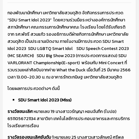
กองพัฒนานักศึกษา มหาวิทยาลัยสวนดุสิต จัดกิจกรรมการประกวด
“SDU Smart Idol 2023”
โดยความร่วมมือระหว่างองค์การนักศึกษา
สภานักศึกษา คณะกรรมการนักศึกษาคณะ โรงเรียน โดยได้รับเกียรติ
จาก รศ.พัชรี สวนแก้ว รองอธิการบดีฝ่ายกิจการนักศึกษา มหาวิทยาลัย
สวนดุสิต เป็นประธานเปิดงาน ภายในงานมีการประกวด SDU Smart
Idol 2023
SDU LGBTQ Smart Idol SDU Speech Contest 2023
(MC SEARCH) SDU Big Show 2023 (การประกวดการแสดง) SDU
VARLORANT Championship(E-sport)
พร้อมกับ Mini Concert ที่
รวบรวมเหล่าศิลปินจากค่าย What the Duck
เมื่อวันที่ 25 มีนาคม 2566
เวลา 13.00-20.30 น. ณ อาคารรักตะกนิษฐ มหาวิทยาลัยสวนดุสิต
โดยผลการประกวดต่างๆ ดังนี้
SDU Smart Idol 2023 (Miss)
รางวัลชนะเลิศ
หมายเลข 19 นางสาววรัญญา หอมจันทึก (ใบปอ)
6511056721134 สาขาวิชา เทคโนโลยีการประกอบอาหารและการบริการ
โรงเรียนการเรือน
รางวัลรองชนะเลิศอันดับ
1
หมายเลข 25 นางสาวเสาวลักษณ์ ศรีพล