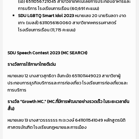
(เอ) 6511056721045 สาขาวิชาเทคโนโลยีการประกอบอาหารและ
การบริการ โรงเรียนการเรือน (60,691 คะแนน)
SDU LGBTQ Smart Idol 2023
หมายเลข 20 นายรินลดา งาด
เกาะ (เบลล์) 6311056160060 สาขาวิชาคหกรรมศาสตร์
โรงเรียนการเรือน (11,715 คะแนน)
SDU Speech Contest
2023 (
MC SEARCH)
รางวัลการใช้ภาษาไทยดีเด่น
หมายเลข 12 นางสาวสุทธิดา จันทะนัด 6511011449023 สาขาวิชาผู้
ประกอบการธุรกิจบริการและการท่องเที่ยว โรงเรียนการท่องเที่ยวและ
การบริการ
รางวัล
“Growth MC.” (MC.ที่มีการพัฒนาอย่างรวดเร็ว ในระยะเวลาอัน
สั้น)
หมายเลข 13 นางสาวรรรรรร กะจะวงษ์ 6411011541049 หลักสูตรนิติ
ศาสตรบัณฑิต โรงเรียนกฎหมายและการเมือง