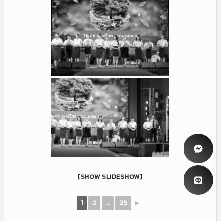
[SHOW SLIDESHOW]
1
2
...
25
►