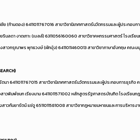
ิชัย (ก้านตอง) 6411011767016 สาขาวิชานิเทศศาสตร์นวัตกรรมและผู้ประกอบกา
ยรินลดา งาดเกาะ (เบลล์) 6311056160060 สาขาวิชาคหกรรมศาสตร์ โรงเรียน
งสาวกรุณาพร พุทธวงษ์ (ผักบุ้ง) 6411011460013 สาขาวิชาภาษาอังกฤษ คณะ
SEARCH)
้รัตนา 6411011767015 สาขาวิชานิเทศศาสตร์นวัตกรรมและผู้ประกอบการธุรกิจ 
งสาวพิมพ์ชนก เรียงนาม 6411011571002 หลักสูตรรัฐศาสตรบัณฑิต โรงเรียนก
งสาวกันยารัตน์ แซ่จู 6511011581008 สาขาวิชากฎหมายมหาชนและการบริหารงา