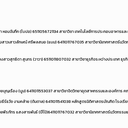
 หอมจันทึก (ใบปอ) 6511056721134 สาขาวิชา เทคโนโลยีการประกอบอาหารและก
งสาวเสาวลักษณ์ ศรีพลสมอ (แบม) 6411011767035 สาขาวิชานิเทศศาสตร์นวัต
งสาวสุทธิดา สุนทร (วาวา) 6511011807032 สาขาวิชาธุรกิจระหว่างประเทศ ธุรก
ไชยบุญเรือง (บูม) 6411011553037 สาขาวิชาจิตวิทยาอุตสาหกรรมและองค์การ
ธีร์ธวัช งามคล้าย (ต้นตาล) 6411011541038 หลักสูตรนิติศาสตรบัณฑิต โรงเร
ยพีรภัทร แสงสารพันธ์ (ปีโป้)6411011767032 สาขาวิชานิเทศศาสตร์นวัตกรรม