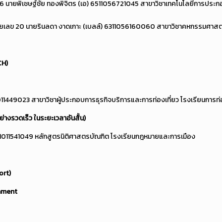
6 นายพิเชษฐ์ชัย ทองพิจิตร (เอ) 6511056721045 สาขาวิชาเทคโนโลยีการประ
ยเลข 20 นายรินลดา งาดเกาะ (เบลล์) 6311056160060 สาขาวิชาคหกรรมศาสตร์ 
H)
011449023 สาขาวิชาผู้ประกอบการธุรกิจบริการและการท่องเที่ยว โรงเรียนการท่
่างรวดเร็ว ในระยะเวลาอันสั้น)
1011541049 หลักสูตรนิติศาสตรบัณฑิต โรงเรียนกฎหมายและการเมือง
rt)
ament