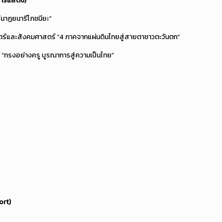
การแสดง)
ีนาฏยนารีโภชนียะ”
์และสังคมศาสตร์ “4 ภาคจากแผ่นดินไทยสู่สายตาชาวตะวันตก”
“ทรงอย่างครู บูรณาการสู่ความเป็นไทย”
rt)