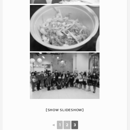
[SHOW SLIDESHOW]
◄
1
2
3