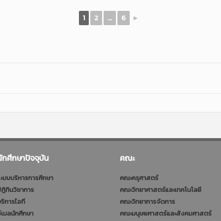
1
2
...
6
►
นักศึกษาปัจจุบัน
คณะ
ะบบบริหารการศึกษา
คณะครุศาสตร์
ฎิทินวิชาการ
คณะวิทยาศาสตร์และเทคโนโลยี
ริการไอที
คณะวิทยาการจัดการ
ีเมลนักศึกษา
คณะมนุษยศาสตร์และสังคมศาสตร์