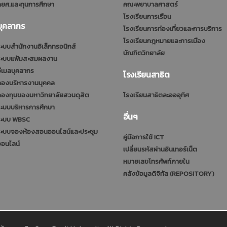
ยศ.และทุนการศึกษา
คณะพยาบาลศาสตร์
โรงเรียนการเรือน
บุคลากร
โรงเรียนการท่องเที่ยวและการบริการ
โรงเรียนกฎหมายและการเมือง
ะบบสำนักงานอิเล็กทรอนิกส์
บัณฑิตวิทยาลัย
ระบบแฟ้มสะสมผลงาน
ีเมลบุคลากร
โรงเรียนสาธิต
กองบริหารงานบุคคล
กองทุนของมหาวิทยาลัยสวนดุสิต
โรงเรียนสาธิตละอออุทิศ
ะบบบริหารการศึกษา
อื่นๆ
ระบบ WBSC
ระบบจองห้องสอนออนไลน์และประชุม
คู่มือการใช้ ICT
ออนไลน์
เปลี่ยนรหัสผ่านอินเทอร์เน็ต
หมายเลขโทรศัพท์ภายใน
คลังข้อมูลดิจิทัล (REPOSITORY)