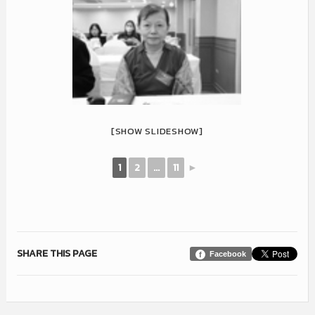
[SHOW SLIDESHOW]
1
2
...
11
►
SHARE THIS PAGE
Facebook