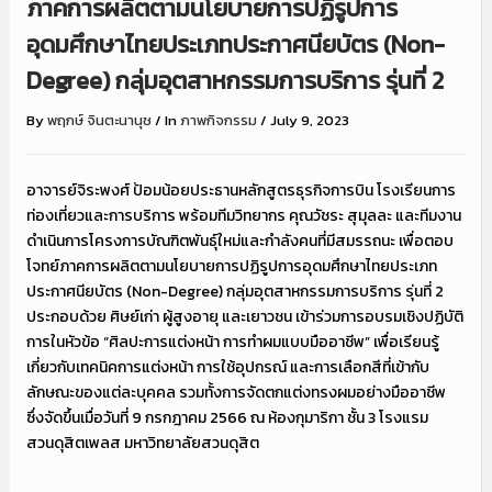
ภาคการผลิตตามนโยบายการปฏิรูปการ
อุดมศึกษาไทยประเภทประกาศนียบัตร (Non-
Degree) กลุ่มอุตสาหกรรมการบริการ รุ่นที่ 2
By
พฤกษ์ จินตะนานุช
/
In
ภาพกิจกรรม
/
July 9, 2023
อาจารย์จิระพงศ์ ป้อมน้อยประธานหลักสูตรธุรกิจการบิน โรงเรียนการ
ท่องเที่ยวและการบริการ พร้อมทีมวิทยากร คุณวัชระ สุมุลละ และทีมงาน
ดำเนินการโครงการบัณฑิตพันธุ์ใหม่และกำลังคนที่มีสมรรถนะ เพื่อตอบ
โจทย์ภาคการผลิตตามนโยบายการปฏิรูปการอุดมศึกษาไทยประเภท
ประกาศนียบัตร (Non-Degree) กลุ่มอุตสาหกรรมการบริการ รุ่นที่ 2
ประกอบด้วย ศิษย์เก่า ผู้สูงอายุ และเยาวชน เข้าร่วมการอบรมเชิงปฏิบัติ
การในหัวข้อ “ศิลปะการแต่งหน้า การทำผมแบบมืออาชีพ” เพื่อเรียนรู้
เกี่ยวกับเทคนิคการแต่งหน้า การใช้อุปกรณ์ และการเลือกสีที่เข้ากับ
ลักษณะของแต่ละบุคคล รวมทั้งการจัดตกแต่งทรงผมอย่างมืออาชีพ
ซึ่งจัดขึ้นเมื่อวันที่ 9 กรกฎาคม 2566 ณ ห้องกุมาริกา ชั้น 3 โรงแรม
สวนดุสิตเพลส มหาวิทยาลัยสวนดุสิต