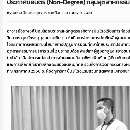
ประกาศนียบัตร (Non-Degree) กลุ่มอุตสาหกรรมการ
By
พฤกษ์ จินตะนานุช
/
In
ภาพกิจกรรม
/
July 9, 2023
อาจารย์จิระพงศ์ ป้อมน้อยประธานหลักสูตรธุรกิจการบิน โรงเรียนการท่องเ
วิทยากร คุณวัชระ สุมุลละ และทีมงาน ดำเนินการโครงการบัณฑิตพันธุ์ใหม่แล
โจทย์ภาคการผลิตตามนโยบายการปฏิรูปการอุดมศึกษาไทยประเภทประกาศนี
อุตสาหกรรมการบริการ รุ่นที่ 2 ประกอบด้วย ศิษย์เก่า ผู้สูงอายุ และเยาวชน
ในหัวข้อ “ศิลปะการแต่งหน้า การทำผมแบบมืออาชีพ” เพื่อเรียนรู้เกี่ยวกับเท
และการเลือกสีที่เข้ากับลักษณะของแต่ละบุคคล รวมทั้งการจัดตกแต่งทรงผมอย่า
ที่ 9 กรกฎาคม 2566 ณ ห้องกุมาริกา ชั้น 3 โรงแรมสวนดุสิตเพลส มหาวิทย