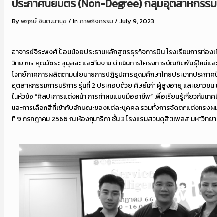
ประกาศนียบัตร (Non-Degree) กลุ่มอุตสาหกรรมการ
By
พฤกษ์ จินตะนานุช
/
In
ภาพกิจกรรม
/
July 9, 2023
อาจารย์จิระพงศ์ ป้อมน้อยประธานหลักสูตรธุรกิจการบิน โรงเรียนการท่องเ
วิทยากร คุณวัชระ สุมุลละ และทีมงาน ดำเนินการโครงการบัณฑิตพันธุ์ใหม่แล
โจทย์ภาคการผลิตตามนโยบายการปฏิรูปการอุดมศึกษาไทยประเภทประกาศนี
อุตสาหกรรมการบริการ รุ่นที่ 2 ประกอบด้วย ศิษย์เก่า ผู้สูงอายุ และเยาวชน
ในหัวข้อ “ศิลปะการแต่งหน้า การทำผมแบบมืออาชีพ” เพื่อเรียนรู้เกี่ยวกับเท
และการเลือกสีที่เข้ากับลักษณะของแต่ละบุคคล รวมทั้งการจัดตกแต่งทรงผมอย่า
ที่ 9 กรกฎาคม 2566 ณ ห้องกุมาริกา ชั้น 3 โรงแรมสวนดุสิตเพลส มหาวิทย