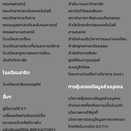
คณะครุศาสตร์
สำนักงานมหาวิทยาลัย
คณะวิทยาศาสตร์และเทคโนโลยี
สถาบันวิจัยและพัฒนา
คณะวิทยาการจัดการ
สถาบันภาษา ศิลปะ และวัฒนธรรม
คณะมนุษยศาสตร์และสังคมศาสตร์
สำนักวิทยบริการและเทคโนโลยี
คณะพยาบาลศาสตร์
สารสนเทศ
โรงเรียนการเรือน
สำนักส่งเสริมวิชาการและงานทะเบียน
โรงเรียนการท่องเที่ยวและการบริการ
สำนักยุทธศาสตร์และแผน
โรงเรียนกฎหมายและการเมือง
สำนักกิจการพิเศษ
บัณฑิตวิทยาลัย
ศูนย์พัฒนาทุนมนุษย์
สวนดุสิตโพล
โรงเรียนสาธิต
โครงการร่วมมือทางวิชาการ (รมป.)
โรงเรียนสาธิตละอออุทิศ
การคุ้มครองข้อมูลส่วนบุคคล
อื่นๆ
นโยบายคุ้มครองข้อมูลส่วนบุคคล
คำประกาศเกี่ยวกับความเป็นส่วนตัว
คู่มือการใช้ ICT
นโยบายการใช้คุกกี้
เปลี่ยนรหัสผ่านอินเทอร์เน็ต
นโยบายการขอดูข้อมูลภาพจากระบบ
หมายเลขโทรศัพท์ภายใน
โทรทัศน์วงจรปิด (CCTV)
คลังข้อมูลดิจิทัล (REPOSITORY)