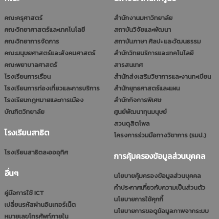
คณะครุศาสตร์
สำนักงานมหาวิทยาลัย
คณะวิทยาศาสตร์และเทคโนโลยี
สถาบันวิจัยและพัฒนา
คณะวิทยาการจัดการ
สถาบันภาษา ศิลปะ และวัฒนธรรม
คณะมนุษยศาสตร์และสังคมศาสตร์
สำนักวิทยบริการและเทคโนโลยี
คณะพยาบาลศาสตร์
สารสนเทศ
โรงเรียนการเรือน
สำนักส่งเสริมวิชาการและงานทะเบียน
โรงเรียนการท่องเที่ยวและการบริการ
สำนักยุทธศาสตร์และแผน
โรงเรียนกฎหมายและการเมือง
สำนักกิจการพิเศษ
บัณฑิตวิทยาลัย
ศูนย์พัฒนาทุนมนุษย์
สวนดุสิตโพล
โรงเรียนสาธิต
โครงการร่วมมือทางวิชาการ (รมป.)
โรงเรียนสาธิตละอออุทิศ
การคุ้มครองข้อมูลส่วนบุคคล
อื่นๆ
นโยบายคุ้มครองข้อมูลส่วนบุคคล
คำประกาศเกี่ยวกับความเป็นส่วนตัว
คู่มือการใช้ ICT
นโยบายการใช้คุกกี้
เปลี่ยนรหัสผ่านอินเทอร์เน็ต
นโยบายการขอดูข้อมูลภาพจากระบบ
หมายเลขโทรศัพท์ภายใน