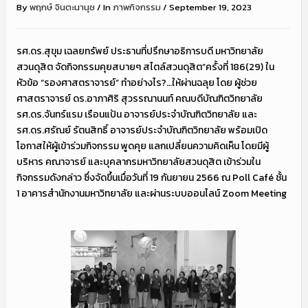
By
พฤกษ์ จินตะนานุช
/
In
ภาพกิจกรรม
/
September 19, 2023
รศ.ดร.สุขุม เฉลยทรัพย์ ประธานที่ปรึกษาอธิการบดี มหาวิทยาลัย
สวนดุสิต จัดกิจกรรมคุยสบายๆ สไตล์สวนดุสิต”ครั้งที่ 186(29) ใน
หัวข้อ “รองศาสตราจารย์” ทำอย่างไร?…ให้ผ่านฉลุย โดย ผู้ช่วย
ศาสตราจารย์ ดร.อาภาศิริ สุวรรณานนท์ คณบดีบัณฑิตวิทยาลัย
รศ.ดร.จันทร์แรม เรือนแป้น อาจารย์ประจำบัณฑิตวิทยาลัย และ
รศ.ดร.ศรัณย์ รัตนสิทธิ์ อาจารย์ประจำบัณฑิตวิทยาลัย พร้อมเปิด
โอกาสให้ผู้เข้าร่วมกิจกรรม พูดคุย แลกเปลี่ยนความคิดเห็น โดยมีผู้
บริหาร คณาจารย์ และบุคลากรมหาวิทยาลัยสวนดุสิต เข้าร่วมใน
กิจกรรมดังกล่าว ซึ่งจัดขึ้นเมื่อวันที่ 19 กันยายน 2566 ณ Poll Café ชั้น
1 อาคารสำนักงานมหาวิทยาลัย และผ่านระบบออนไลน์ Zoom Meeting