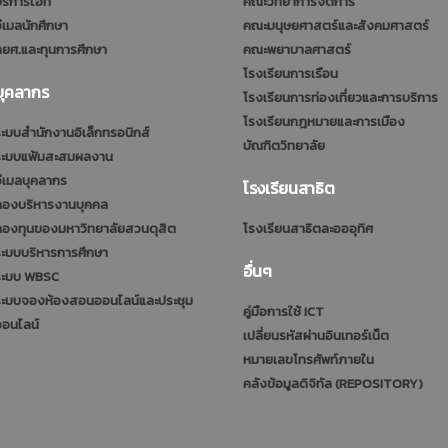
ริการไอที
คณะวิทยาการจัดการ
ีเมลนักศึกษา
คณะมนุษยศาสตร์และสังคมศาสตร์
ยศ.และทุนการศึกษา
คณะพยาบาลศาสตร์
โรงเรียนการเรือน
บุคลากร
โรงเรียนการท่องเที่ยวและการบริการ
โรงเรียนกฎหมายและการเมือง
ะบบสำนักงานอิเล็กทรอนิกส์
บัณฑิตวิทยาลัย
ระบบแฟ้มสะสมผลงาน
ีเมลบุคลากร
โรงเรียนสาธิต
กองบริหารงานบุคคล
กองทุนของมหาวิทยาลัยสวนดุสิต
โรงเรียนสาธิตละอออุทิศ
ะบบบริหารการศึกษา
อื่นๆ
ระบบ WBSC
ระบบจองห้องสอนออนไลน์และประชุม
คู่มือการใช้ ICT
ออนไลน์
เปลี่ยนรหัสผ่านอินเทอร์เน็ต
หมายเลขโทรศัพท์ภายใน
คลังข้อมูลดิจิทัล (REPOSITORY)