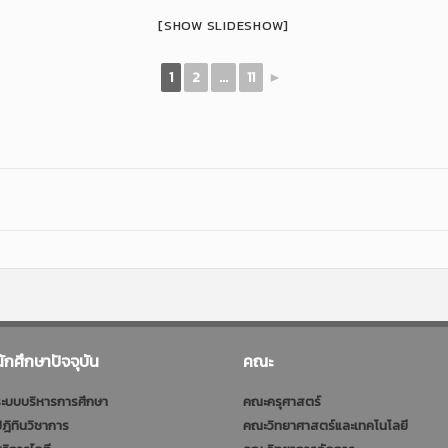
[SHOW SLIDESHOW]
1
2
...
11
►
นักศึกษาปัจจุบัน
คณะ
ะบบบริหารการศึกษา
คณะครุศาสตร์
ฎิทินวิชาการ
คณะวิทยาศาสตร์และเทคโนโลยี