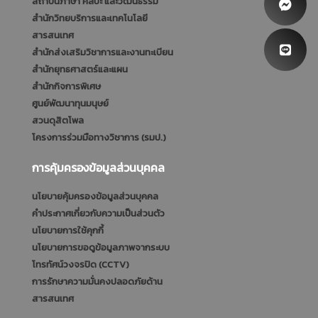
สถาบันภาษา ศิลปะ และวัฒนธรรม
สำนักวิทยบริการและเทคโนโลยี
สารสนเทศ
สำนักส่งเสริมวิชาการและงานทะเบียน
สำนักยุทธศาสตร์และแผน
สำนักกิจการพิเศษ
ศูนย์พัฒนาทุนมนุษย์
สวนดุสิตโพล
โครงการร่วมมือทางวิชาการ (รมป.)
การคุ้มครองข้อมูลส่วนบุคคล
นโยบายคุ้มครองข้อมูลส่วนบุคคล
คำประกาศเกี่ยวกับความเป็นส่วนตัว
นโยบายการใช้คุกกี้
นโยบายการขอดูข้อมูลภาพจากระบบ
โทรทัศน์วงจรปิด (CCTV)
การรักษาความมั่นคงปลอดภัยด้าน
สารสนเทศ