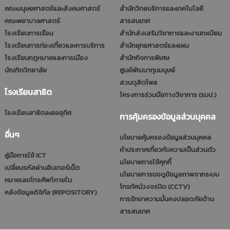
คณะมนุษยศาสตร์และสังคมศาสตร์
สำนักวิทยบริการและเทคโนโลยี
คณะพยาบาลศาสตร์
สารสนเทศ
โรงเรียนการเรือน
สำนักส่งเสริมวิชาการและงานทะเบียน
โรงเรียนการท่องเที่ยวและการบริการ
สำนักยุทธศาสตร์และแผน
โรงเรียนกฎหมายและการเมือง
สำนักกิจการพิเศษ
บัณฑิตวิทยาลัย
ศูนย์พัฒนาทุนมนุษย์
สวนดุสิตโพล
โรงเรียนสาธิต
โครงการร่วมมือทางวิชาการ (รมป.)
โรงเรียนสาธิตละอออุทิศ
การคุ้มครองข้อมูลส่วนบุคคล
อื่นๆ
นโยบายคุ้มครองข้อมูลส่วนบุคคล
คำประกาศเกี่ยวกับความเป็นส่วนตัว
คู่มือการใช้ ICT
นโยบายการใช้คุกกี้
เปลี่ยนรหัสผ่านอินเทอร์เน็ต
นโยบายการขอดูข้อมูลภาพจากระบบ
หมายเลขโทรศัพท์ภายใน
โทรทัศน์วงจรปิด (CCTV)
คลังข้อมูลดิจิทัล (REPOSITORY)
การรักษาความมั่นคงปลอดภัยด้าน
สารสนเทศ