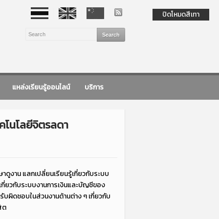
ปิดโหมดสีเทา
แหล่งเรียนรู้ออนไลน์
บริการ
ทคโนโลยีจิตรลดา
ูงาน แลกเปลี่ยนเรียนรู้เกี่ยวกับระบบ
เกี่ยวกับระบบงานการเงินและบัญชีของ
ับผิดชอบในส่วนงานด้านต่าง ๆ เกี่ยวกับ
สิต