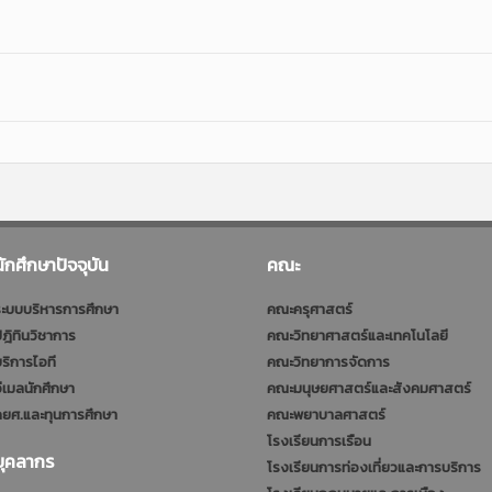
นักศึกษาปัจจุบัน
คณะ
ะบบบริหารการศึกษา
คณะครุศาสตร์
ฎิทินวิชาการ
คณะวิทยาศาสตร์และเทคโนโลยี
ริการไอที
คณะวิทยาการจัดการ
ีเมลนักศึกษา
คณะมนุษยศาสตร์และสังคมศาสตร์
ยศ.และทุนการศึกษา
คณะพยาบาลศาสตร์
โรงเรียนการเรือน
บุคลากร
โรงเรียนการท่องเที่ยวและการบริการ