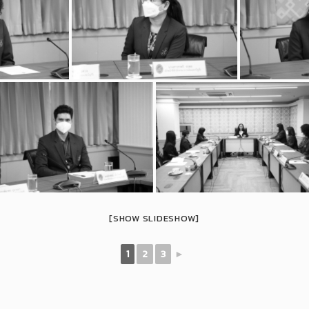
[SHOW SLIDESHOW]
1
2
3
►