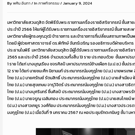
By
พศิน อินทา
/
In
ภาพกิจกรรม
/
January 9, 2024
มหาวิทยาลัยสวนดุสิต จัดพิธีรับพระราชทานเครื่องราชอิสริยาภรณ์ ชั้นส
ประจำปี 2566 ให้แก่ผู้ได้รับพระราชทานเครื่องราชอิสริยาภรณ์ ชั้นสาย
มหาวิทยาลัยผู้ทรงคุณวุฒิ ข้าราชการ และข้าราชการที่เปลี่ยนสถานภาพเป็น
โดยมี ผู้ช่วยศาสตราจารย์ ดร.พิทักษ์ จันทร์เจริญ รองอธิการบดีฝ่ายบริหาร
ประธานในพิธี
มหาวิทยาลัยสวนดุสิต มีผู้ได้รับพระราชทานเครื่องราชอิสริ
2565 และประจำปี 2566 จำนวนรวมทั้งสิ้น 13 ราย ประกอบด้วย
ชั้นมหาปรม
1 ราย ได้แก่
นางบุญเรียง ชจรศิลป์ มหาปรมาภรณ์ช้างเผือก (ม.ป.ช.)
ชั้นประ
12 ราย ได้แก่
นายชนะศึก นิชานนท์ ประถมาภรณ์มงกุฎไทย (ป.ม.)
นายพรเทพ ล
ไทย (ป.ม.)
นายศรัณย์ รัตนสิทธิ์ ประถมาภรณ์มงกุฎไทย (ป.ม.)
นายสำเนียง ฟ
ไทย (ป.ม.)
นายสุขเกษม จารุวิจิตร์ ประถมาภรณ์มงกุฎไทย (ป.ม.)
นางสาวธิดา
ไทย (ป.ม.)
นางบุศรินทร์ ชื่นศิลป์ ประถมาภรณ์มงกุฎไทย (ป.ม.)
นางสาวพรรัก
ไทย (ป.ม.)
นายจรูญ เฉลิมทอง ประถมาภรณ์มงกุฎไทย (ป.ม.)
นายสมโภชน์ พ
(ป.ม.)
นางสาวเกยูร วงศ์ก้อม ประถมาภรณ์มงกุฎไทย (ป.ม.)
นางสาวประวรดา
มงกุฎไทย (ป.ม.)
เมื่อวันที่ 9 มกราคม 2567 ณ หอประชุมรักตะกนิษฐ ชั้น 1 ม