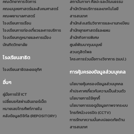
คณะวิทยาการจัดการ
สถาบันภาษา ศิลปะ และวัฒนธรรม
คณะมนุษยศาสตร์และสังคมศาสตร์
สำนักวิทยบริการและเทคโนโลยี
คณะพยาบาลศาสตร์
สารสนเทศ
โรงเรียนการเรือน
สำนักส่งเสริมวิชาการและงานทะเบียน
โรงเรียนการท่องเที่ยวและการบริการ
สำนักยุทธศาสตร์และแผน
โรงเรียนกฎหมายและการเมือง
สำนักกิจการพิเศษ
บัณฑิตวิทยาลัย
ศูนย์พัฒนาทุนมนุษย์
สวนดุสิตโพล
โรงเรียนสาธิต
โครงการร่วมมือทางวิชาการ (รมป.)
โรงเรียนสาธิตละอออุทิศ
การคุ้มครองข้อมูลส่วนบุคคล
อื่นๆ
นโยบายคุ้มครองข้อมูลส่วนบุคคล
คำประกาศเกี่ยวกับความเป็นส่วนตัว
คู่มือการใช้ ICT
นโยบายการใช้คุกกี้
เปลี่ยนรหัสผ่านอินเทอร์เน็ต
นโยบายการขอดูข้อมูลภาพจากระบบ
หมายเลขโทรศัพท์ภายใน
โทรทัศน์วงจรปิด (CCTV)
คลังข้อมูลดิจิทัล (REPOSITORY)
การรักษาความมั่นคงปลอดภัยด้าน
สารสนเทศ