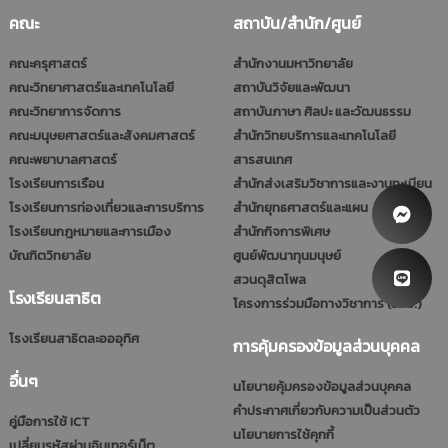
คณะ
สถาบัน/สำนัก/ศูนย์
คณะครุศาสตร์
สำนักงานมหาวิทยาลัย
คณะวิทยาศาสตร์และเทคโนโลยี
สถาบันวิจัยและพัฒนา
คณะวิทยาการจัดการ
สถาบันภาษา ศิลปะ และวัฒนธรรม
คณะมนุษยศาสตร์และสังคมศาสตร์
สำนักวิทยบริการและเทคโนโลยี
คณะพยาบาลศาสตร์
สารสนเทศ
โรงเรียนการเรือน
สำนักส่งเสริมวิชาการและงานทะเบียน
โรงเรียนการท่องเที่ยวและการบริการ
สำนักยุทธศาสตร์และแผน
โรงเรียนกฎหมายและการเมือง
สำนักกิจการพิเศษ
บัณฑิตวิทยาลัย
ศูนย์พัฒนาทุนมนุษย์
สวนดุสิตโพล
โรงเรียนสาธิต
โครงการร่วมมือทางวิชาการ (รมป.)
โรงเรียนสาธิตละอออุทิศ
การคุ้มครองข้อมูลส่วนบุคคล
อื่นๆ
นโยบายคุ้มครองข้อมูลส่วนบุคคล
คำประกาศเกี่ยวกับความเป็นส่วนตัว
คู่มือการใช้ ICT
นโยบายการใช้คุกกี้
เปลี่ยนรหัสผ่านอินเทอร์เน็ต