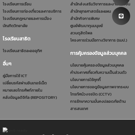
โรงเรียนการเรือน
สำนักส่งเสริมวิชาการและงานทะเบียน
โรงเรียนการท่องเที่ยวและการบริการ
สำนักยุทธศาสตร์และแผน
โรงเรียนกฎหมายและการเมือง
สำนักกิจการพิเศษ
บัณฑิตวิทยาลัย
ศูนย์พัฒนาทุนมนุษย์
สวนดุสิตโพล
โรงเรียนสาธิต
โครงการร่วมมือทางวิชาการ (รมป.)
โรงเรียนสาธิตละอออุทิศ
การคุ้มครองข้อมูลส่วนบุคคล
อื่นๆ
นโยบายคุ้มครองข้อมูลส่วนบุคคล
คำประกาศเกี่ยวกับความเป็นส่วนตัว
คู่มือการใช้ ICT
นโยบายการใช้คุกกี้
เปลี่ยนรหัสผ่านอินเทอร์เน็ต
นโยบายการขอดูข้อมูลภาพจากระบบ
หมายเลขโทรศัพท์ภายใน
โทรทัศน์วงจรปิด (CCTV)
คลังข้อมูลดิจิทัล (REPOSITORY)
การรักษาความมั่นคงปลอดภัยด้าน
สารสนเทศ