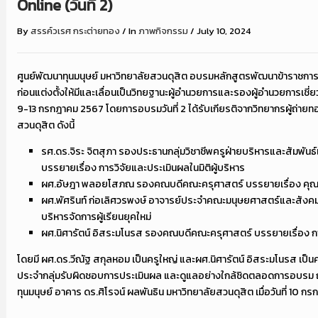
Online (วันที่ 2)
By
สรรค์วเรศ กระต่ายทอง
/
In
ภาพกิจกรรม
/
July 10, 2024
ศูนย์พัฒนาทุนมนุษย์ มหาวิทยาลัยสวนดุสิต อบรมหลักสูตรพัฒนาข้าราชก
ก่อนแต่งตั้งให้มีและเลื่อนเป็นวิทยฐานะผู้อำนวยการและรองผู้อำนวยการเชี่ยวช
9-13 กรกฎาคม 2567 โดยการอบรมวันที่ 2 ได้รับเกียรติจากวิทยากรผู้ถ่าย
สวนดุสิต ดังนี้
รศ.ดร.จิระ จิตสุภา รองประธานกลุ่มวิชาชีพครูฝ่ายบริหารและสัมพัน
บรรยายเรื่อง การวิจัยและประเมินผลในมิติผู้บริหาร
ผศ.อัษฎา พลอยโสภณ รองคณบดีคณะครุศาสตร์ บรรยายเรื่อง คุณธ
ผศ.พัศรินท์ ก่อเลิศวรพงษ์ อาจารย์ประจำคณะมนุษยศาสตร์และสังค
บริหารจัดการผู้เรียนยุคใหม่
ผศ.นิศารัตน์ อิสระมโนรส รองคณบดีคณะครุศาสตร์ บรรยายเรื่อง ก
โดยมี ผศ.ดร.วีณัฐ สกุลหอม เป็นครูใหญ่ และผศ.นิศารัตน์ อิสระมโนรส เป็นค
ประจำกลุ่มรับผิดชอบการประเมินผล และดูแลอย่างใกล้ชิดตลอดการอบร
ทุนมนุษย์ อาคาร ดร.ศิโรจน์ ผลพันธิน มหาวิทยาลัยสวนดุสิต เมื่อวันที่ 10 ก