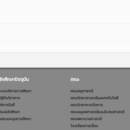
นักศึกษาปัจจุบัน
คณะ
ะบบบริหารการศึกษา
คณะครุศาสตร์
ฎิทินวิชาการ
คณะวิทยาศาสตร์และเทคโนโลยี
ริการไอที
คณะวิทยาการจัดการ
ีเมลนักศึกษา
คณะมนุษยศาสตร์และสังคมศาสตร์
ยศ.และทุนการศึกษา
คณะพยาบาลศาสตร์
โรงเรียนการเรือน