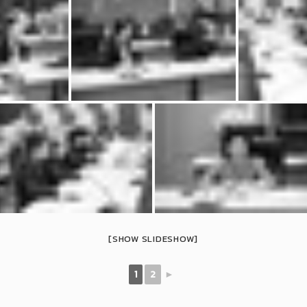
[SHOW SLIDESHOW]
1
2
►