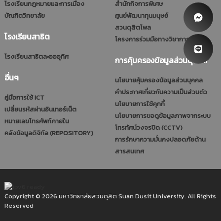
โรงเรียนกฎหมายและการเมือง
สำนักกิจการพิเศษ
บัณฑิตวิทยาลัย
ศูนย์พัฒนาทุนมนุษย์
สวนดุสิตโพล
โรงเรียนสาธิต
โครงการร่วมมือทางวิชาการ (รมป.)
โรงเรียนสาธิตละอออุทิศ
การคุ้มครองข้อมูลส่วนบุคคล
อื่นๆ
นโยบายคุ้มครองข้อมูลส่วนบุคคล
คำประกาศเกี่ยวกับความเป็นส่วนตัว
คู่มือการใช้ ICT
นโยบายการใช้คุกกี้
เปลี่ยนรหัสผ่านอินเทอร์เน็ต
นโยบายการขอดูข้อมูลภาพจากระบบ
หมายเลขโทรศัพท์ภายใน
โทรทัศน์วงจรปิด (CCTV)
คลังข้อมูลดิจิทัล (REPOSITORY)
การรักษาความมั่นคงปลอดภัยด้าน
สารสนเทศ
Copyright © 2026 มหาวิทยาลัยสวนดุสิต Suan Dusit University. All Rights
Reserved