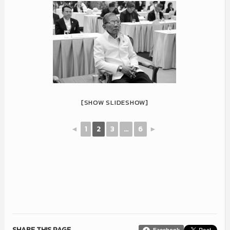
[SHOW SLIDESHOW]
◄
1
2
3
...
6
►
SHARE THIS PAGE
Facebook