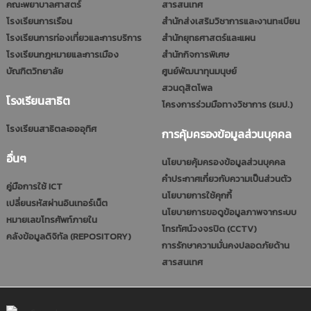
คณะพยาบาลศาสตร์
สารสนเทศ
โรงเรียนการเรือน
สำนักส่งเสริมวิชาการและงานทะเบียน
โรงเรียนการท่องเที่ยวและการบริการ
สำนักยุทธศาสตร์และแผน
โรงเรียนกฎหมายและการเมือง
สำนักกิจการพิเศษ
บัณฑิตวิทยาลัย
ศูนย์พัฒนาทุนมนุษย์
สวนดุสิตโพล
โรงเรียนสาธิต
โครงการร่วมมือทางวิชาการ (รมป.)
โรงเรียนสาธิตละอออุทิศ
การคุ้มครองข้อมูลส่วนบุคคล
อื่นๆ
นโยบายคุ้มครองข้อมูลส่วนบุคคล
คำประกาศเกี่ยวกับความเป็นส่วนตัว
คู่มือการใช้ ICT
นโยบายการใช้คุกกี้
เปลี่ยนรหัสผ่านอินเทอร์เน็ต
นโยบายการขอดูข้อมูลภาพจากระบบ
หมายเลขโทรศัพท์ภายใน
โทรทัศน์วงจรปิด (CCTV)
คลังข้อมูลดิจิทัล (REPOSITORY)
การรักษาความมั่นคงปลอดภัยด้าน
สารสนเทศ