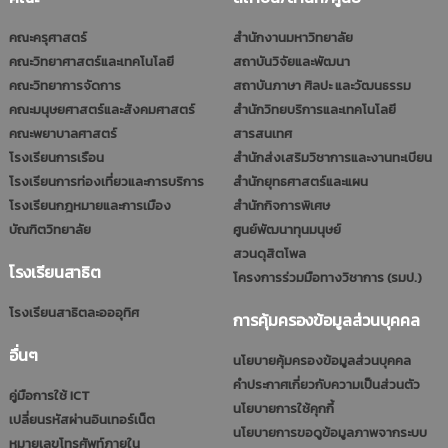
คณะครุศาสตร์
สำนักงานมหาวิทยาลัย
คณะวิทยาศาสตร์และเทคโนโลยี
สถาบันวิจัยและพัฒนา
คณะวิทยาการจัดการ
สถาบันภาษา ศิลปะ และวัฒนธรรม
คณะมนุษยศาสตร์และสังคมศาสตร์
สำนักวิทยบริการและเทคโนโลยี
คณะพยาบาลศาสตร์
สารสนเทศ
โรงเรียนการเรือน
สำนักส่งเสริมวิชาการและงานทะเบียน
โรงเรียนการท่องเที่ยวและการบริการ
สำนักยุทธศาสตร์และแผน
โรงเรียนกฎหมายและการเมือง
สำนักกิจการพิเศษ
บัณฑิตวิทยาลัย
ศูนย์พัฒนาทุนมนุษย์
สวนดุสิตโพล
โรงเรียนสาธิต
โครงการร่วมมือทางวิชาการ (รมป.)
โรงเรียนสาธิตละอออุทิศ
การคุ้มครองข้อมูลส่วนบุคคล
อื่นๆ
นโยบายคุ้มครองข้อมูลส่วนบุคคล
คำประกาศเกี่ยวกับความเป็นส่วนตัว
คู่มือการใช้ ICT
นโยบายการใช้คุกกี้
เปลี่ยนรหัสผ่านอินเทอร์เน็ต
นโยบายการขอดูข้อมูลภาพจากระบบ
หมายเลขโทรศัพท์ภายใน