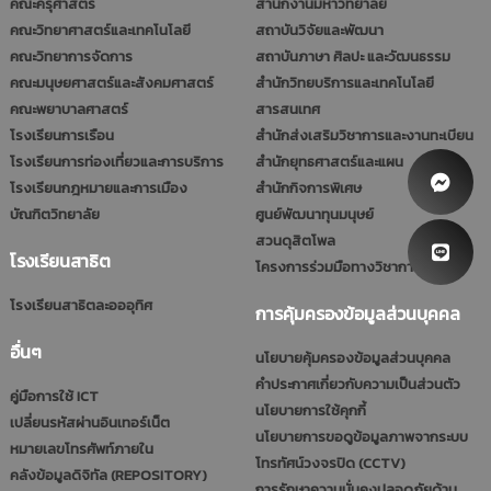
คณะครุศาสตร์
สำนักงานมหาวิทยาลัย
คณะวิทยาศาสตร์และเทคโนโลยี
สถาบันวิจัยและพัฒนา
คณะวิทยาการจัดการ
สถาบันภาษา ศิลปะ และวัฒนธรรม
คณะมนุษยศาสตร์และสังคมศาสตร์
สำนักวิทยบริการและเทคโนโลยี
คณะพยาบาลศาสตร์
สารสนเทศ
โรงเรียนการเรือน
สำนักส่งเสริมวิชาการและงานทะเบียน
โรงเรียนการท่องเที่ยวและการบริการ
สำนักยุทธศาสตร์และแผน
โรงเรียนกฎหมายและการเมือง
สำนักกิจการพิเศษ
บัณฑิตวิทยาลัย
ศูนย์พัฒนาทุนมนุษย์
สวนดุสิตโพล
โรงเรียนสาธิต
โครงการร่วมมือทางวิชาการ (รมป.)
โรงเรียนสาธิตละอออุทิศ
การคุ้มครองข้อมูลส่วนบุคคล
อื่นๆ
นโยบายคุ้มครองข้อมูลส่วนบุคคล
คำประกาศเกี่ยวกับความเป็นส่วนตัว
คู่มือการใช้ ICT
นโยบายการใช้คุกกี้
เปลี่ยนรหัสผ่านอินเทอร์เน็ต
นโยบายการขอดูข้อมูลภาพจากระบบ
หมายเลขโทรศัพท์ภายใน
โทรทัศน์วงจรปิด (CCTV)
คลังข้อมูลดิจิทัล (REPOSITORY)
การรักษาความมั่นคงปลอดภัยด้าน