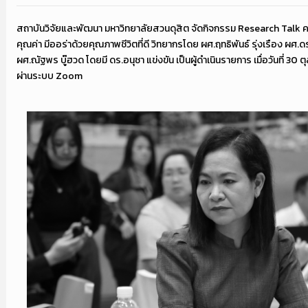
สถาบันวิจัยและพัฒนา มหาวิทยาลัยสวนดุสิต จัดกิจกรรม Research Talk ครั้งที
คุณค่า มีออร่าด้วยคุณภาพชีวิตที่ดี วิทยากรโดย ผศ.ฤทธิพันธ์ รุ่งเรือง ผศ
ผศ.ณัฐพร บู๊ฮวด โดยมี ดร.อนุชา แข่งขัน เป็นผู้ดำเนินรายการ เมื่อวันที่ 3
ผ่านระบบ Zoom