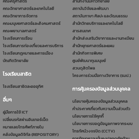
คณะครุศาสตร์
สำนักงานมหาวิทยาลัย
คณะวิทยาศาสตร์และเทคโนโลยี
สถาบันวิจัยและพัฒนา
คณะวิทยาการจัดการ
สถาบันภาษา ศิลปะ และวัฒนธรรม
คณะมนุษยศาสตร์และสังคมศาสตร์
สำนักวิทยบริการและเทคโนโลยี
คณะพยาบาลศาสตร์
สารสนเทศ
โรงเรียนการเรือน
สำนักส่งเสริมวิชาการและงานทะเบียน
โรงเรียนการท่องเที่ยวและการบริการ
สำนักยุทธศาสตร์และแผน
โรงเรียนกฎหมายและการเมือง
สำนักกิจการพิเศษ
บัณฑิตวิทยาลัย
ศูนย์พัฒนาทุนมนุษย์
สวนดุสิตโพล
โรงเรียนสาธิต
โครงการร่วมมือทางวิชาการ (รมป.)
โรงเรียนสาธิตละอออุทิศ
การคุ้มครองข้อมูลส่วนบุคคล
อื่นๆ
นโยบายคุ้มครองข้อมูลส่วนบุคคล
คำประกาศเกี่ยวกับความเป็นส่วนตัว
คู่มือการใช้ ICT
นโยบายการใช้คุกกี้
เปลี่ยนรหัสผ่านอินเทอร์เน็ต
นโยบายการขอดูข้อมูลภาพจากระบบ
หมายเลขโทรศัพท์ภายใน
โทรทัศน์วงจรปิด (CCTV)
คลังข้อมูลดิจิทัล (REPOSITORY)
การรักษาความมั่นคงปลอดภัยด้าน