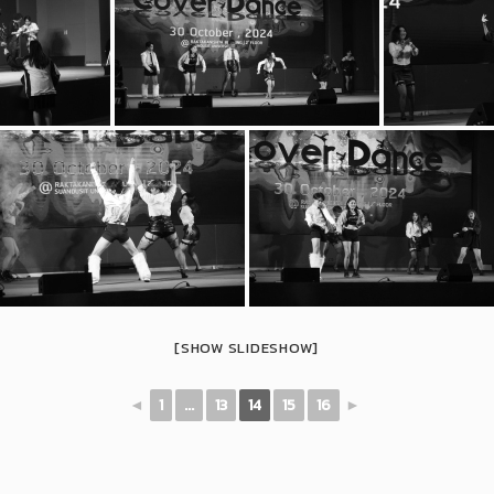
[SHOW SLIDESHOW]
◄
1
...
13
14
15
16
►