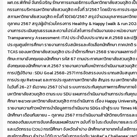
ผศ.ดร.พิทักษ์ จันทร์เจริญ รักษาการแทนอธิการบดีมหาวิทยาลัยสวนดุสิต 
กรรมการบริหารมหาวิทยาลัยสวนดุสิต ครั้งที่ 3/2567 โดยมีวาระการประชุมด
สภามหาวิทยาลัยสวนดุสิต ครั้งที่ 10(14)/2567 สรุปจำนวนบุคลากรมหาวิทยาลั
ตุลาคม 2567 สรุปผู้เข้าร่วมโครงการ Healthy & Happy (walk & run 20
งานการประเมินคุณธรรมและความโปร่งใสในการดำเนินงานของ หน่วยงานภาค
Transparency Assessment: ITA) ประจำปีงบประมาณ พ.ศ.2568 และปฏิท
ประชุมศูนย์การศึกษา รายงานการรับสมัครและคัดเลือกนักศึกษา ภาคปกติ 
TCAS ของมหาวิทยาลัยสวนดุสิต ประจำปีการศึกษา 2568 รายงานผลการด
ทักษะภาษาอังกฤษของนักศึกษา รหัส 67 ตามประกาศมหาวิทยาลัยสวนดุสิต เ
อังกฤษของนักศึกษา พ.ศ.2567 รายงานความคืบหน้าการดำเนินงานสวนดุส
การปฏิบัติงาน : SDU Goal 2568-2571 การจัดสรรงบประมาณสนับสนุนกา
การประชุม Retreat และการประชุมสภามหาวิทยาลัย สัญจร ณ มหาวิทยาลัย
ในวันที่ 26-27 ธันวาคม 2567 (ร่าง) ระบบการประกันคุณภาพการศึกษาภาย
มหาวิทยาลัยสวนดุสิต ตามระบบ SDU แผนการดำเนินงานด้านการประกันคุณ
ศึกษา ๒๕๖๗ มหาวิทยาลัยสวนดุสิต การดำเนินการ เรื่อง Happy Universit
รายงานความก้าวหน้าการนำข้อมูลการดำเนินงาน SDGs เข้าสู่ระบบ Times H
นักศึกษา เดือนกันยายน – ตุลาคม 2567 การดำเนินงานสำนักวิทยบริการแ
ทดลองต้นแบบการขับเคลื่อนแผนพัฒนาฯ ฉบับที่ 13 ในระดับนโยบายและระดับพื
และนวัตกรรม (ววน.) กรณีศึกษา จังหวัดลำปาง นักศึกษาสาขาเทคโนโลยีก
ศูนย์การศึกษา ลำปาง ได้รับรางวัลในการแข่งขัน ‘HoReCa Challenge’ มหา