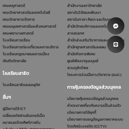
คณะครุศาสตร์
สำนักงานมหาวิทยาลัย
คณะวิทยาศาสตร์และเทคโนโลยี
สถาบันวิจัยและพัฒนา
คณะวิทยาการจัดการ
สถาบันภาษา ศิลปะ และวัฒนธรรม
คณะมนุษยศาสตร์และสังคมศาสตร์
สำนักวิทยบริการและเทคโนโลยี
คณะพยาบาลศาสตร์
สารสนเทศ
โรงเรียนการเรือน
สำนักส่งเสริมวิชาการและงานทะเบียน
โรงเรียนการท่องเที่ยวและการบริการ
สำนักยุทธศาสตร์และแผน
โรงเรียนกฎหมายและการเมือง
สำนักกิจการพิเศษ
บัณฑิตวิทยาลัย
ศูนย์พัฒนาทุนมนุษย์
สวนดุสิตโพล
โรงเรียนสาธิต
โครงการร่วมมือทางวิชาการ (รมป.)
โรงเรียนสาธิตละอออุทิศ
การคุ้มครองข้อมูลส่วนบุคคล
อื่นๆ
นโยบายคุ้มครองข้อมูลส่วนบุคคล
คำประกาศเกี่ยวกับความเป็นส่วนตัว
คู่มือการใช้ ICT
นโยบายการใช้คุกกี้
เปลี่ยนรหัสผ่านอินเทอร์เน็ต
นโยบายการขอดูข้อมูลภาพจากระบบ
หมายเลขโทรศัพท์ภายใน
โทรทัศน์วงจรปิด (CCTV)