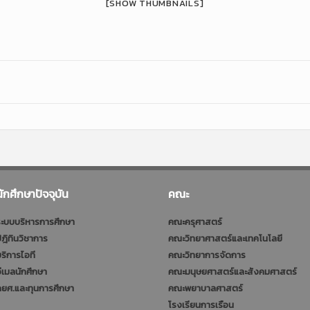
[SHOW THUMBNAILS]
นักศึกษาปัจจุบัน
คณะ
ะบบบริหารการศึกษา
คณะครุศาสตร์
ฎิทินวิชาการ
คณะวิทยาศาสตร์และเทคโนโลยี
ริการไอที
คณะวิทยาการจัดการ
ีเมลนักศึกษา
คณะมนุษยศาสตร์และสังคมศาสตร์
ยศ.และทุนการศึกษา
คณะพยาบาลศาสตร์
โรงเรียนการเรือน