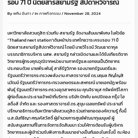
รอบ 71 ปี นิตยสารสยามรัฐ สัปดาหวิจารณ์
By
พศิน อินทา
/
In
ภาพกิจกรรม
/
November 28, 2024
มหาวิทยาลัยสวนดุสิต ร่วมกับ สยามรัฐ จัดงานสัมมนาพิเศษ ในหัวข้อ
“Thailand next station”เดินหน้าประเทศไทยวาระครบรอบ 71 ปี
นิตยสารสยามรัฐสัปดาห์วิจารณ์ โดยมี นายวิโรจน์ วัฒนธาดากุล
บรรณาธิการบริหาร นสพ. สยามรัฐ กล่าวเปิดงานและได้รับเกียรติจาก
วิทยากรผู้ทรงคุณวุฒิจากหน่วยงานภาครัฐและเอกชนเป็นวิทยากร
ประกอบด้วย นายพีระพันธุ์ สาลีรัฐวิภาค รองนายกรัฐมนตรีและ
รัฐมนตรีว่าการกระทรวงพลังงาน ศาสตราจารย์ ดร.นฤมล ภิญโญสิ
นวัฒน์ รัฐมนตรีว่าการกระทรวงเกษตรและสหกรณ์ นายเอกนัฏ พร้อม
พันธุ์ รัฐมนตรีว่าการกระทรวงอุตสาหกรรม คุณจิรายุส ทรัพย์ศรีโสภา
ผู้ก่อตั้งและประธานเจ้าหน้าที่บริหาร บริษัท บิทคับ แคปปิตอล กรุ๊ป โฮ
ลดิ้งส์ จํากัด และ รองศาสตราจารย์.ดร.สุขุม เฉลยทรัพย์ ประธานที่
ปรึกษาอธิการบดีมหาวิทยาลัยสวนดุสิด ร่วมถ่ายทอดองค์ความรู้ ทั้งนี้
น.ส.นันท์ธิญา ศฤงค์สวัสดิ์ ผู้อำนวยการศูนย์พัฒนาทุนมนุษย์ ผู้
สนับสนุนสถานที่ในการจัดการจัดสัมมนา ร่วมให้การต้อนรับผู้บริหาร
วิทยากรและผู้เข้าร่วมรับฟังการสัมมนาอย่างเป็นกันเองในครั้งนี้ ณ ห้อง