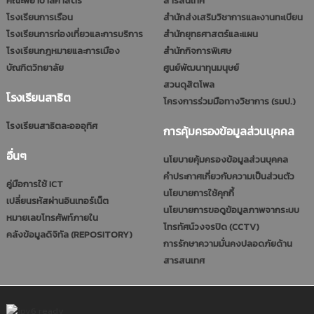
คณะพยาบาลศาสตร์
สารสนเทศ
โรงเรียนการเรือน
สำนักส่งเสริมวิชาการและงานทะเบียน
โรงเรียนการท่องเที่ยวและการบริการ
สำนักยุทธศาสตร์และแผน
โรงเรียนกฎหมายและการเมือง
สำนักกิจการพิเศษ
บัณฑิตวิทยาลัย
ศูนย์พัฒนาทุนมนุษย์
สวนดุสิตโพล
โรงเรียนสาธิต
โครงการร่วมมือทางวิชาการ (รมป.)
โรงเรียนสาธิตละอออุทิศ
การคุ้มครองข้อมูลส่วนบุคคล
อื่นๆ
นโยบายคุ้มครองข้อมูลส่วนบุคคล
คำประกาศเกี่ยวกับความเป็นส่วนตัว
คู่มือการใช้ ICT
นโยบายการใช้คุกกี้
เปลี่ยนรหัสผ่านอินเทอร์เน็ต
นโยบายการขอดูข้อมูลภาพจากระบบ
หมายเลขโทรศัพท์ภายใน
โทรทัศน์วงจรปิด (CCTV)
คลังข้อมูลดิจิทัล (REPOSITORY)
การรักษาความมั่นคงปลอดภัยด้าน
สารสนเทศ