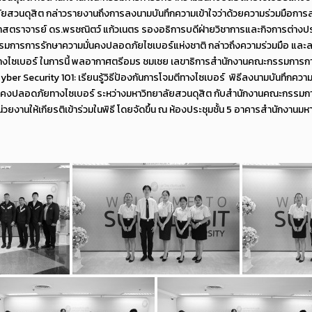
ัยสวนดุสิต กล่าวรายงานถึงการลงนามบันทึกความเข้าใจว่าด้วยความร่วมมือกา
วยศาสตราจารย์ ดร.พรชณิตว์ แก้วเนตร รองอธิการบดีฝ่ายวิชาการและกิจการต่า
มการการรักษาความมั่นคงปลอดภัยไซเบอร์แห่งชาติ กล่าวถึงความร่วมมือ และล
งไซเบอร์ ในการนี้ พลอากาศตรีอมร ชมเชย เลขาธิการสำนักงานคณะกรรมการก
yber Security 101: เรียนรู้วิธีป้องกันการโจมตีทางไซเบอร์ พิธีลงนามบันทึกควา
นคงปลอดภัยทางไซเบอร์ ระหว่างมหาวิทยาลัยสวนดุสิต กับสำนักงานคณะกรรมก
วยงานให้เกียรติเข้าร่วมในพิธี โดยจัดขึ้น ณ ห้องประชุมชั้น 5 อาคารสำนักงานมหาว