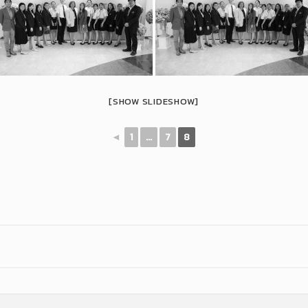
[SHOW SLIDESHOW]
◄
1
...
7
8