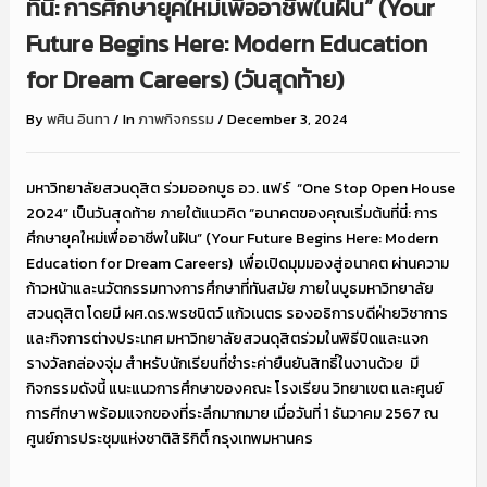
ที่นี่: การศึกษายุคใหม่เพื่ออาชีพในฝัน” (Your
Future Begins Here: Modern Education
for Dream Careers) (วันสุดท้าย)
By
พศิน อินทา
/
In
ภาพกิจกรรม
/
December 3, 2024
มหาวิทยาลัยสวนดุสิต ร่วมออกบูธ อว. แฟร์
“One Stop Open House
2024” เป็นวันสุดท้าย ภายใต้แนวคิด “อนาคตของคุณเริ่มต้นที่นี่: การ
ศึกษายุคใหม่เพื่ออาชีพในฝัน” (Your Future Begins Here: Modern
Education for Dream Careers)
เพื่อเปิดมุมมองสู่อนาคต ผ่านความ
ก้าวหน้าและนวัตกรรมทางการศึกษาที่ทันสมัย ภายในบูธมหาวิทยาลัย
สวนดุสิต โดยมี ผศ.ดร.พรชนิตว์ แก้วเนตร รองอธิการบดีฝ่ายวิชาการ
และกิจการต่างประเทศ มหาวิทยาลัยสวนดุสิตร่วมในพิธีปิดและแจก
รางวัลกล่องจุ่ม สำหรับนักเรียนที่ชำระค่ายืนยันสิทธิ์ในงานด้วย
มี
กิจกรรมดังนี้ แนะแนวการศึกษาของคณะ โรงเรียน วิทยาเขต และศูนย์
การศีกษา พร้อมแจกของที่ระลึกมากมาย เมื่อวันที่ 1 ธันวาคม 2567 ณ
ศูนย์การประชุมแห่งชาติสิริกิติ์ กรุงเทพมหานคร