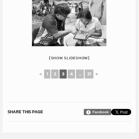
[SHOW SLIDESHOW]
◄
1
2
3
4
...
21
►
SHARE THIS PAGE
Facebook