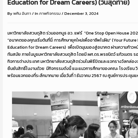
Education for Dream Careers) (วันสุดท้าย)
By
พศิน อินทา
/
In
ภาพกิจกรรม
/
December 3, 2024
มหาวิทยาลัยสวนดุสิต ร่วมออกบูธ อว. แฟร์
“One Stop Open House 2024”
“อนาคตของคุณเริ่มต้นที่นี่: การศึกษายุคใหม่เพื่ออาชีพในฝัน” (Your Futu
Education for Dream Careers)
เพื่อเปิดมุมมองสู่อนาคต ผ่านความก้าวห
ทันสมัย ภายในบูธมหาวิทยาลัยสวนดุสิต โดยมี ผศ.ดร.พรชนิตว์ แก้วเนตร ร
กิจการต่างประเทศ มหาวิทยาลัยสวนดุสิตร่วมในพิธีปิดและแจกรางวัลกล่องจุ่ม
ยืนยันสิทธิ์ในงานด้วย
มีกิจกรรมดังนี้ แนะแนวการศึกษาของคณะ โรงเรียน ว
พร้อมแจกของที่ระลึกมากมาย เมื่อวันที่ 1 ธันวาคม 2567 ณ ศูนย์การประชุมแห