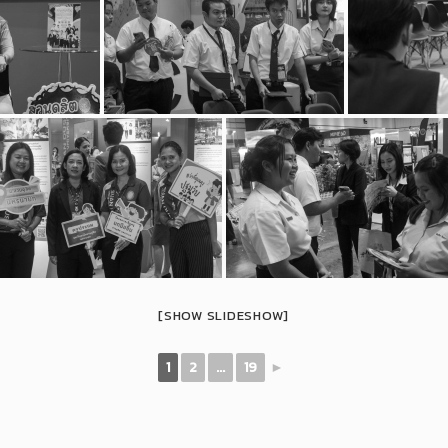
[SHOW SLIDESHOW]
1
2
...
19
►